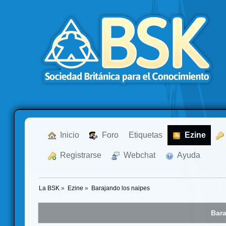
  Inicio
  Foro
Etiquetas
  Ezine
  Registrarse
  Webchat
  Ayuda
La BSK
»
Ezine
»
Barajando los naipes
Bara