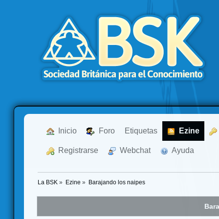
  Inicio
  Foro
Etiquetas
  Ezine
  Registrarse
  Webchat
  Ayuda
La BSK
»
Ezine
»
Barajando los naipes
Bara