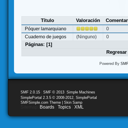
Título
Valoración
Comentar
Póquer lamarquiano
0
Cuaderno de juegos
(Ninguno)
0
Páginas: [
1
]
Regresar 
Powered By
SMF 
SMF 2.0.15
|
SMF © 2013
,
Simple Machines
SimplePortal 2.3.5 © 2008-2012, SimplePortal
SMFSimple.com Theme | Skin Samp
Sitemap:
Boards
|
Topics
|
XML