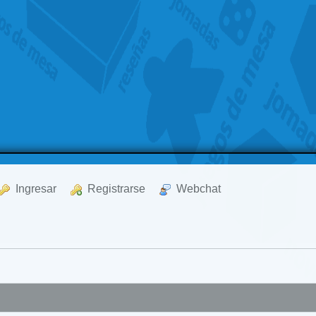
  Ingresar
  Registrarse
  Webchat