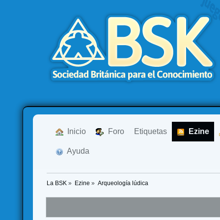
  Inicio
  Foro
Etiquetas
  Ezine
  Ayuda
La BSK
»
Ezine
»
Arqueología lúdica