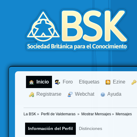
  Inicio
  Foro
Etiquetas
  Ezine
  Registrarse
  Webchat
  Ayuda
La BSK
»
Perfil de Valdemaras 
»
Mostrar Mensajes
»
Mensajes
Información del Perfil
Distinciones