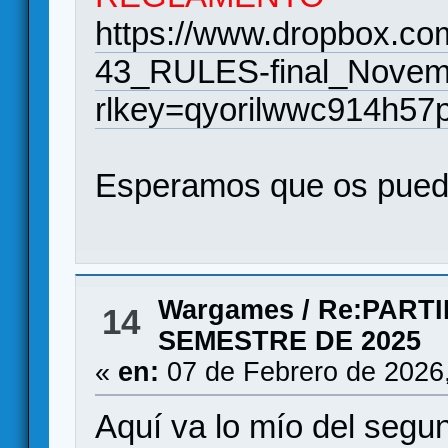
https://www.dropbox.com
43_RULES-final_Novemb
rlkey=qyorilwwc914h57
Esperamos que os pueda
Wargames
/
Re:PART
14
SEMESTRE DE 2025
«
en:
07 de Febrero de 2026
Aquí va lo mío del segu