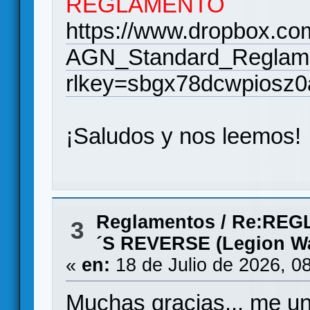
REGLAMENTO
https://www.dropbox.com
AGN_Standard_Reglam
rlkey=sbgx78dcwpiosz
¡Saludos y nos leemos!
Reglamentos
/
Re:REG
3
´S REVERSE (Legion W
«
en:
18 de Julio de 2026, 0
Muchas gracias... me un