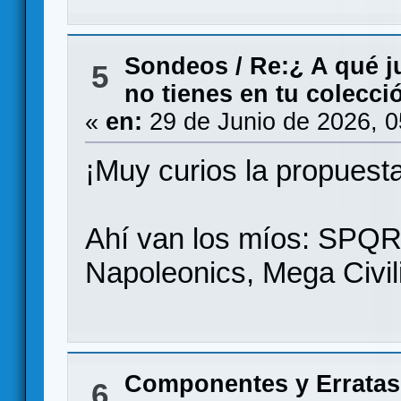
Sondeos
/
Re:¿ A qué j
5
no tienes en tu colecci
«
en:
29 de Junio de 2026, 0
¡Muy curios la propues
Ahí van los míos: SPQ
Napoleonics, Mega Civili
Componentes y Erratas
6