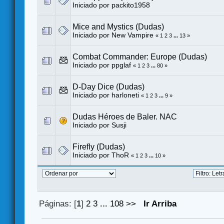
Iniciado por
packito1958
Mice and Mystics (Dudas)
Iniciado por
New Vampire
«
1
2
3
...
13
»
Combat Commander: Europe (Dudas)
Iniciado por
ppglaf
«
1
2
3
...
80
»
D-Day Dice (Dudas)
Iniciado por harloneti
«
1
2
3
...
9
»
Dudas Héroes de Baler. NAC
Iniciado por
Susji
Firefly (Dudas)
Iniciado por
ThoR
«
1
2
3
...
10
»
Páginas: [
1
]
2
3
...
108
>>
Ir Arriba