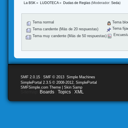
La BSK
»
LUDOTECA
»
Dudas de Reglas
(Moderador:
Seda
)
Tema normal
Tema blo
Tema fija
Tema candente (Más de 20 respuestas)
Encuest
Tema muy candente (Más de 50 respuestas)
SMF 2.0.15
|
SMF © 2013
,
Simple Machines
SimplePortal 2.3.5 © 2008-2012, SimplePortal
SMFSimple.com Theme | Skin Samp
Sitemap:
Boards
|
Topics
|
XML