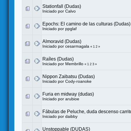
Stationfall (Dudas)
Iniciado por
Calvo
Epochs: El camino de las culturas (Dudas)
Iniciado por
ppglaf
Almoravid (Dudas)
Iniciado por
cesarmagala
«
1
2
»
Raíles (Dudas)
Iniciado por
Membrillo
«
1
2
3
»
Nippon Zaibatsu (Dudas)
Iniciado por
Cody-roanoke
Furia en midway (dudas)
Iniciado por
arubioe
Fábulas de Peluche, duda descenso carrit
Iniciado por
daibby
Unstoppable (DUDAS)