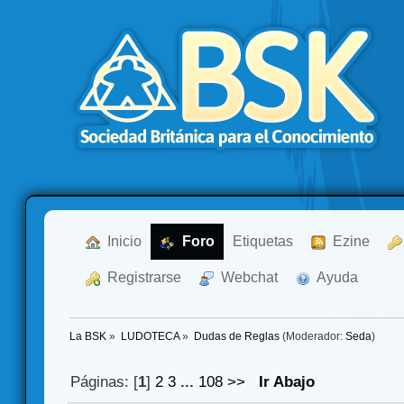
  Inicio
  Foro
Etiquetas
  Ezine
  Registrarse
  Webchat
  Ayuda
La BSK
»
LUDOTECA
»
Dudas de Reglas
(Moderador:
Seda
)
Páginas: [
1
]
2
3
...
108
>>
Ir Abajo