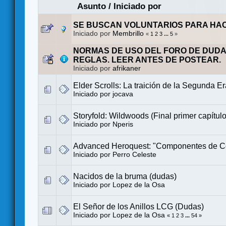
Asunto
/
Iniciado por
SE BUSCAN VOLUNTARIOS PARA HA
Iniciado por
Membrillo
«
1
2
3
...
5
»
NORMAS DE USO DEL FORO DE DUDA
REGLAS. LEER ANTES DE POSTEAR.
Iniciado por
afrikaner
Elder Scrolls: La traición de la Segunda E
Iniciado por
jocava
Storyfold: Wildwoods (Final primer capítulo
Iniciado por
Nperis
Advanced Heroquest: "Componentes de C
Iniciado por
Perro Celeste
Nacidos de la bruma (dudas)
Iniciado por
Lopez de la Osa
El Señor de los Anillos LCG (Dudas)
Iniciado por
Lopez de la Osa
«
1
2
3
...
54
»