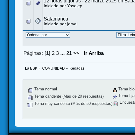
12 horas jugonas - 22 marzo 2025 en Bad
Iniciado por
Yosejep
Salamanca
Iniciado por
jorval
Páginas: [
1
]
2
3
...
21
>>
Ir Arriba
La BSK
»
COMUNIDAD
»
Kedadas
Tema normal
Tema blo
Tema fija
Tema candente (Más de 20 respuestas)
Encuest
Tema muy candente (Más de 50 respuestas)