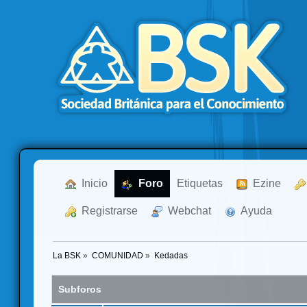
  Inicio
  Foro
Etiquetas
  Ezine
  Registrarse
  Webchat
  Ayuda
La BSK
»
COMUNIDAD
»
Kedadas
Subforos