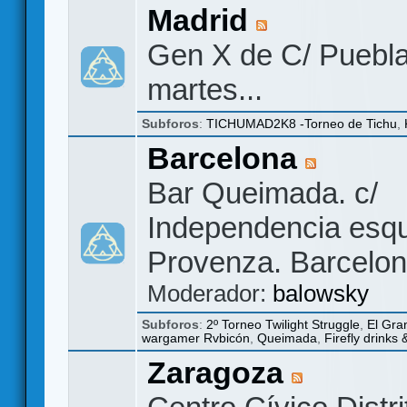
Madrid
Gen X de C/ Puebla
martes...
Subforos
:
TICHUMAD2K8 -Torneo de Tichu
,
Barcelona
Bar Queimada. c/
Independencia esq
Provenza. Barcelon
Moderador:
balowsky
Subforos
:
2º Torneo Twilight Struggle
,
El Gra
wargamer Rvbicón
,
Queimada
,
Firefly drinks
Zaragoza