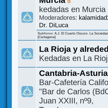
kedadas en Murcia
Moderadores:
kalamidad
Dr. DiLuca
Subforos
:
A.J. El Cuarto Oscuro. La Socieda
[Cartagena]
La Rioja y alrede
Kedadas en La Rio
Cantabria-Asturi
Bar-Cafetería Califo
"Bar de Carlos (BdC
Juan XXIII, nº9,