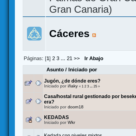
Gran Canaria)
Cáceres
Páginas: [
1
]
2
3
...
21
>>
Ir Abajo
Asunto
/
Iniciado por
Jugón, ¿de dónde eres?
Iniciado por
iñaky
«
1
2
3
...
25
»
Casa/hostal rural gestionado por bese
era?
Iniciado por
doom18
KEDADAS
Iniciado por
Wkr
Kedada con niveles mixtos