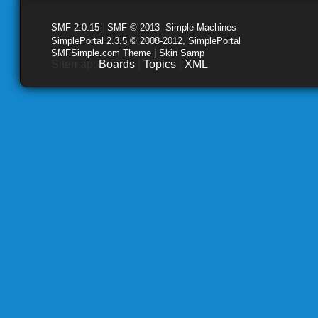
SMF 2.0.15
|
SMF © 2013
,
Simple Machines
SimplePortal 2.3.5 © 2008-2012, SimplePortal
SMFSimple.com Theme | Skin Samp
Sitemap:
Boards
|
Topics
|
XML