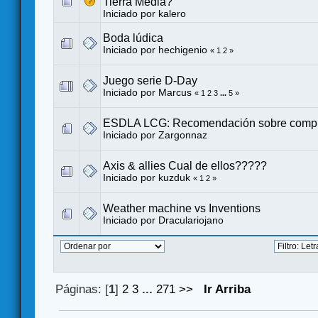
Tierra Media?
Iniciado por
kalero
Boda lúdica
Iniciado por
hechigenio
«
1
2
»
Juego serie D-Day
Iniciado por
Marcus
«
1
2
3
...
5
»
ESDLA LCG: Recomendación sobre comp
Iniciado por
Zargonnaz
Axis & allies Cual de ellos?????
Iniciado por kuzduk
«
1
2
»
Weather machine vs Inventions
Iniciado por
Draculariojano
Páginas: [
1
]
2
3
...
271
>>
Ir Arriba