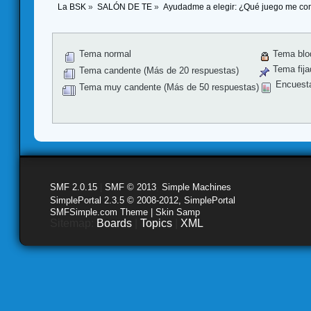
La BSK
»
SALÓN DE TE
»
Ayudadme a elegir: ¿Qué juego me co
Tema normal
Tema blo
Tema fija
Tema candente (Más de 20 respuestas)
Encuest
Tema muy candente (Más de 50 respuestas)
SMF 2.0.15
|
SMF © 2013
,
Simple Machines
SimplePortal 2.3.5 © 2008-2012, SimplePortal
SMFSimple.com Theme | Skin Samp
Sitemap:
Boards
|
Topics
|
XML