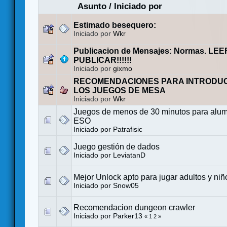
Asunto
/
Iniciado por
Estimado besequero:
Iniciado por
Wkr
Publicacion de Mensajes: Normas. LE
PUBLICAR!!!!!!
Iniciado por
gixmo
RECOMENDACIONES PARA INTRODUC
LOS JUEGOS DE MESA
Iniciado por
Wkr
Juegos de menos de 30 minutos para alum
ESO
Iniciado por
Patrafisic
Juego gestión de dados
Iniciado por
LeviatanD
Mejor Unlock apto para jugar adultos y niñ
Iniciado por
Snow05
Recomendacion dungeon crawler
Iniciado por
Parker13
«
1
2
»