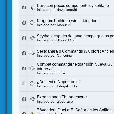
Euro con pocos componentes y solitario
Iniciado por
davidcaso89
Kingdom builder o winter kingdom
Iniciado por
ManuelK
Scythe, después de tanto tiempo que os p
Iniciado por
d1sk
«
1
2
»
Sekigahara o Commands & Colors: Ancien
Iniciado por
Cancuino
Combat commander expansión Nueva Gui
interesa?
Iniciado por
Tigre
¿Ancient o Napoleonic?
Iniciado por
Edugal
«
1
2
»
Expansiones Thunderstone
Iniciado por
albebravo
7 Wonders Duel o El Señor de los Anillos: 