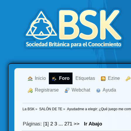
  Inicio
  Foro
Etiquetas
  Ezine
  Registrarse
  Webchat
  Ayuda
La BSK
»
SALÓN DE TE
»
Ayudadme a elegir: ¿Qué juego me co
Páginas: [
1
]
2
3
...
271
>>
Ir Abajo