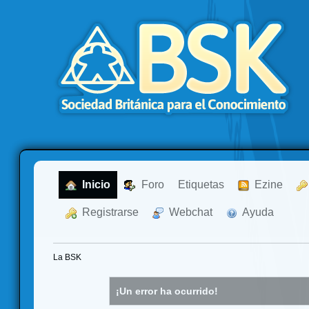
  Inicio
  Foro
Etiquetas
  Ezine
  Registrarse
  Webchat
  Ayuda
La BSK
¡Un error ha ocurrido!