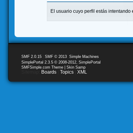
El usuario cuyo perfil estás intentando e
SMF 2.0.15
|
SMF © 2013
,
Simple Machines
SimplePortal 2.3.5 © 2008-2012, SimplePortal
SMFSimple.com Theme | Skin Samp
Sitemap:
Boards
|
Topics
|
XML