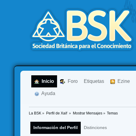
  Inicio
  Foro
Etiquetas
  Ezine
  Ayuda
La BSK
»
Perfil de Xaif 
»
Mostrar Mensajes
»
Temas
Información del Perfil
Distinciones