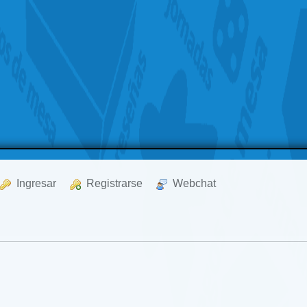
  Ingresar
  Registrarse
  Webchat