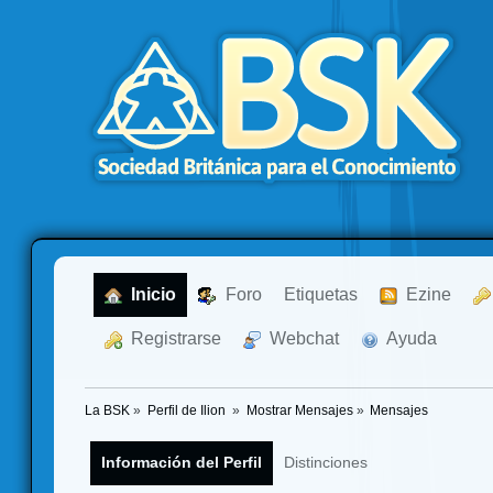
  Inicio
  Foro
Etiquetas
  Ezine
  Registrarse
  Webchat
  Ayuda
La BSK
»
Perfil de Ilion 
»
Mostrar Mensajes
»
Mensajes
Información del Perfil
Distinciones