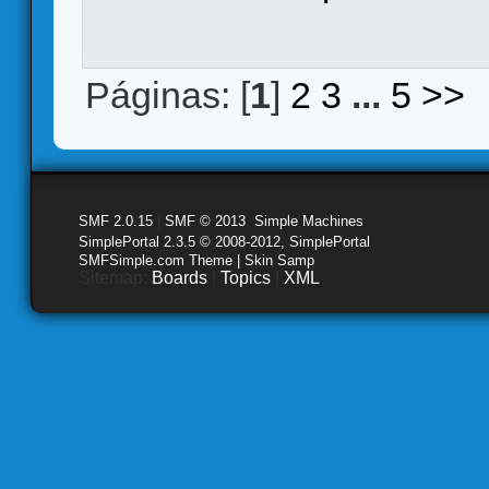
Páginas: [
1
]
2
3
...
5
>>
SMF 2.0.15
|
SMF © 2013
,
Simple Machines
SimplePortal 2.3.5 © 2008-2012, SimplePortal
SMFSimple.com Theme | Skin Samp
Sitemap:
Boards
|
Topics
|
XML