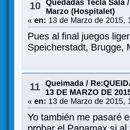
Quedadas Tecla Sala
10
Marzo (Hospitalet)
«
en:
13 de Marzo de 2015, 
Pues al final juegos lige
Speicherstadt, Brugge, 
Queimada
/
Re:QUEID
11
13 DE MARZO DE 201
«
en:
13 de Marzo de 2015, 
Yo también me pasaré es
probar el Panamax si al f