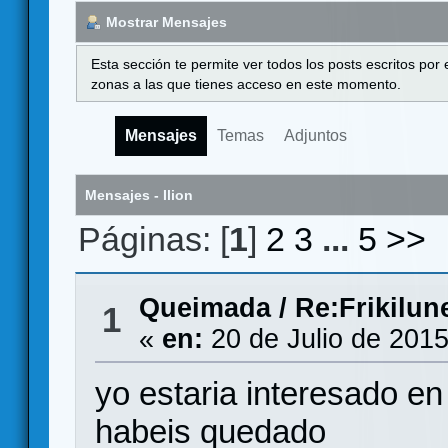
Mostrar Mensajes
Esta sección te permite ver todos los posts escritos por
zonas a las que tienes acceso en este momento.
Mensajes
Temas
Adjuntos
Mensajes - Ilion
Páginas: [
1
]
2
3
...
5
>>
Queimada
/
Re:Frikilun
1
«
en:
20 de Julio de 2015
yo estaria interesado en
habeis quedado