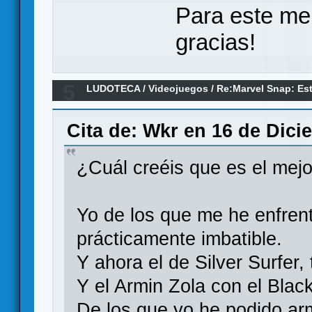
Para este me
gracias!
5
LUDOTECA
/
Videojuegos
/
Re:Marvel Snap: Este
remadre
Cita de: Wkr en 16 de Dici
¿Cuál creéis que es el mej
Yo de los que me he enfrent
prácticamente imbatible.
Y ahora el de Silver Surfer
Y el Armin Zola con el Blac
De los que yo he podido ar