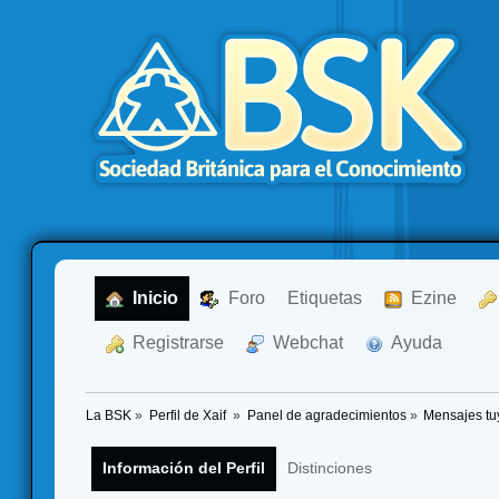
  Inicio
  Foro
Etiquetas
  Ezine
  Registrarse
  Webchat
  Ayuda
La BSK
»
Perfil de Xaif 
»
Panel de agradecimientos
»
Mensajes tu
Información del Perfil
Distinciones