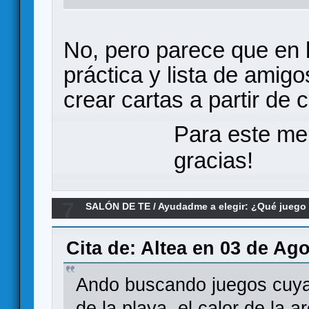
No, pero parece que en
práctica y lista de amig
crear cartas a partir de
Para este me
gracias!
7
SALÓN DE TE
/
Ayudadme a elegir: ¿Qué jueg
temática playera
Cita de: Altea en 03 de Ag
Ando buscando juegos cuya t
de la playa, el calor de la a