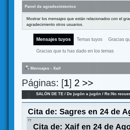
Panel de agradecimientos
Mostrar los mensajes que están relacionados con el gra
agradecimiento otros usuarios.
Mensajes tuyos
Temas tuyos
Gracias q
Gracias que tu has dado en los temas
Mensajes - Xaif
Páginas: [
1
]
2
>>
1
SALÓN DE TE
/
De jugón a jugón
/
Re:No recuer
Cita de: Sagres en 24 de A
Cita de: Xaif en 24 de Ag