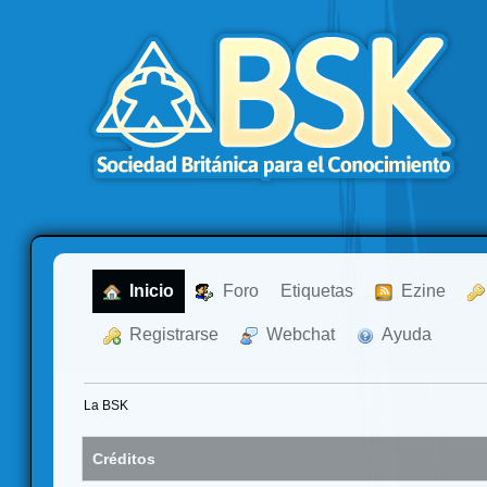
  Inicio
  Foro
Etiquetas
  Ezine
  Registrarse
  Webchat
  Ayuda
La BSK
Créditos