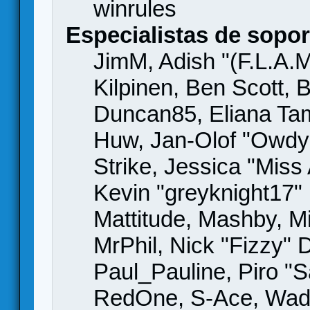
winrules
Especialistas de sopor
JimM, Adish "(F.L.A.M
Kilpinen, Ben Scott,
Duncan85, Eliana Tame
Huw, Jan-Olof "Owdy"
Strike, Jessica "Mis
Kevin "greyknight17" H
Mattitude, Mashby, Mic
MrPhil, Nick "Fizzy" 
Paul_Pauline, Piro "S
RedOne, S-Ace, Wad