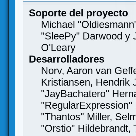
Soporte del proyecto
Michael "Oldiesmann
"SleePy" Darwood y J
O'Leary
Desarrolladores
Norv, Aaron van Geffe
Kristiansen, Hendrik
"JayBachatero" Hern
"RegularExpression"
"Thantos" Miller, Se
"Orstio" Hildebrandt,