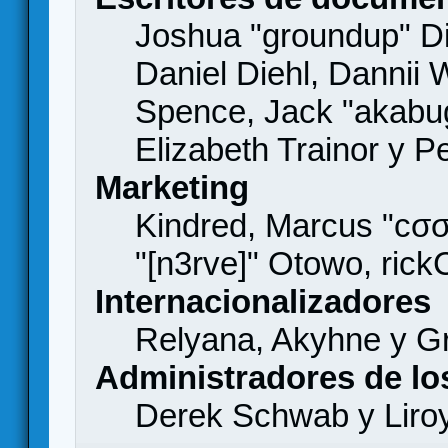
Joshua "groundup" Di
Daniel Diehl, Dannii 
Spence, Jack "akabu
Elizabeth Trainor y 
Marketing
Kindred, Marcus "cσσ
"[n3rve]" Otowo, rick
Internacionalizadores
Relyana, Akyhne y G
Administradores de lo
Derek Schwab y Liro