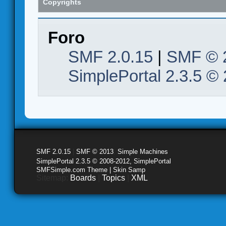
Copyrights
Foro
SMF 2.0.15
|
SMF © 
SimplePortal 2.3.5 ©
SMF 2.0.15
|
SMF © 2013
,
Simple Machines
SimplePortal 2.3.5 © 2008-2012, SimplePortal
SMFSimple.com Theme | Skin Samp
Sitemap:
Boards
|
Topics
|
XML