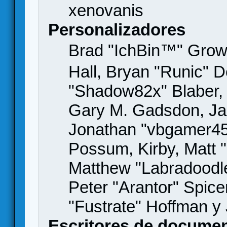
xenovanis
Personalizadores
Brad "IchBin™" Gro
Hall, Bryan "Runic" D
"Shadow82x" Blaber, 
Gary M. Gadsdon, Jas
Jonathan "vbgamer45" 
Possum, Kirby, Matt
Matthew "Labradoodle
Peter "Arantor" Spice
"Fustrate" Hoffman y
Escritores de docume