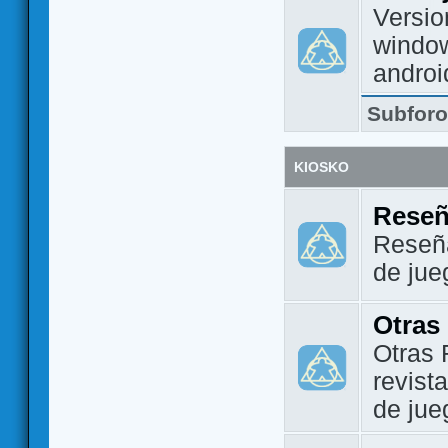
Versio
window
androi
Subfor
KIOSKO
Reseñ
Reseña
de jue
Otras
Otras 
revist
de jue