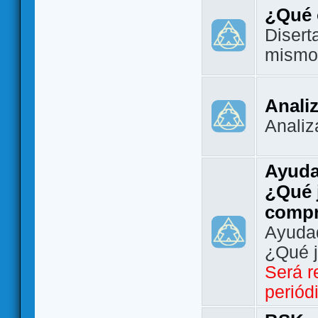
¿Qué 
Disert
mismo
Analiz
Analiz
Ayuda
¿Qué 
comp
Ayudad
¿Qué 
Será r
periód