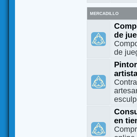
MERCADILLO
Compo
de ju
Compo
de jue
Pintor
artist
Contra
artesa
esculp
Consu
en ti
Compra