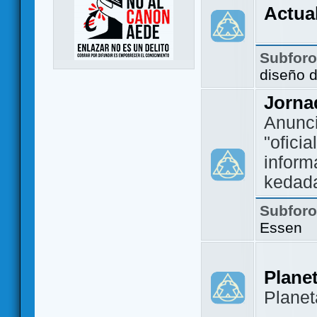
Actua
Subfor
diseño 
Jorna
Anunc
"ofici
inform
kedad
Subfor
Essen
Plane
Plane