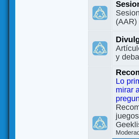
Sesio
Sesion
(AAR)
Divul
Artícu
y deba
Reco
Lo pri
mirar 
pregun
Recom
juegos
Geekli
Modera