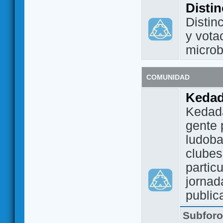
Disti
Distin
y vota
micro
COMUNIDAD
Keda
Kedada
gente 
ludoba
clubes
partic
jornad
public
Subfor