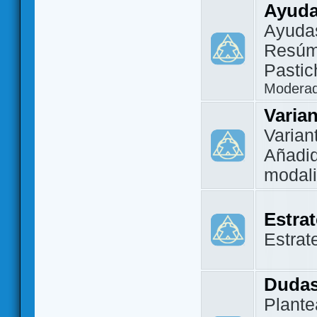
Ayuda
Ayuda
Resúm
Pastic
Modera
Varia
Varian
Añadi
modal
Estra
Estrat
Dudas
Plante