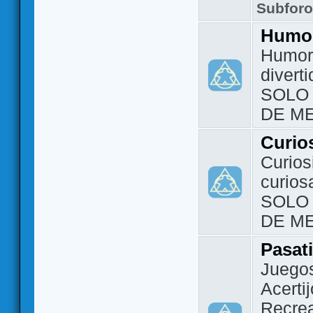
Subfor
Humo
Humor 
divert
SOLO
DE M
Curio
Curios
curios
SOLO
DE M
Pasat
Juegos
Acerti
Recrea