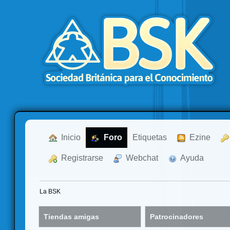
  Inicio
  Foro
Etiquetas
  Ezine
  Registrarse
  Webchat
  Ayuda
La BSK
Tiendas amigas
Patrocinadores