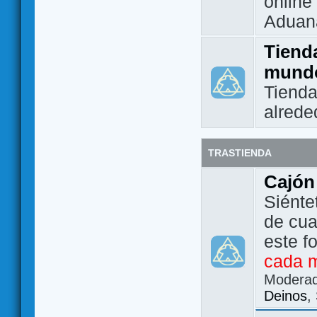
online 
Aduan
Tienda
mund
Tienda
alrede
TRASTIENDA
Cajón
Siénte
de cua
este f
cada 
Modera
Deinos
,