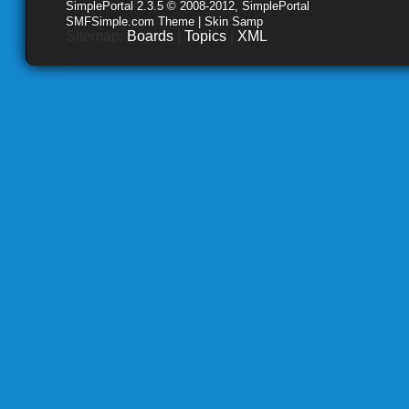
SimplePortal 2.3.5 © 2008-2012, SimplePortal
SMFSimple.com Theme | Skin Samp
Sitemap:
Boards
|
Topics
|
XML