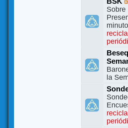
BSK
Sobre 
Presen
minut
recicl
periód
Beseq
Sema
Barone
la Se
Sond
Sondeo
Encue
recicl
periód