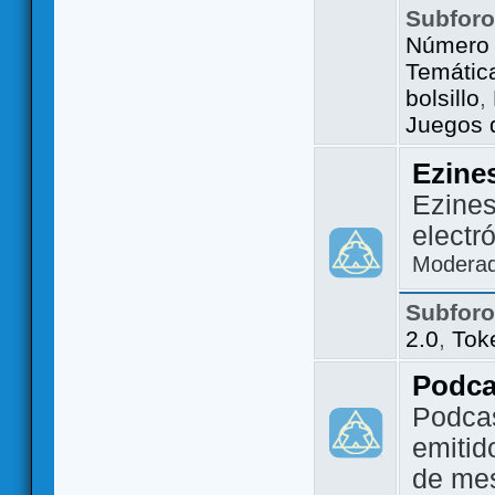
Subfor
Número 
Temátic
bolsillo
,
Juegos d
Ezine
Ezines
electr
Modera
Subfor
2.0
,
Tok
Podca
Podca
emitid
de me