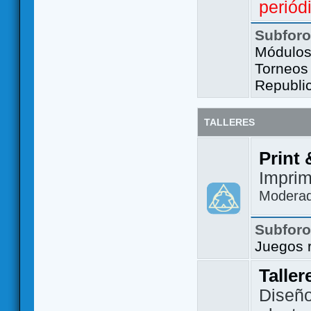
periód
Subfor
Módulos 
Torneos
Republi
TALLERES
Print 
Imprim
Modera
Subfor
Juegos 
Taller
Diseño