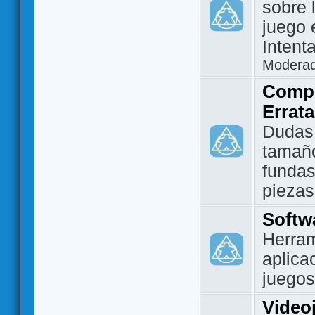
sobre 
juego 
Intent
Modera
Compo
Errat
Dudas
tamañ
fundas
piezas
Softw
Herram
aplica
juegos
Video