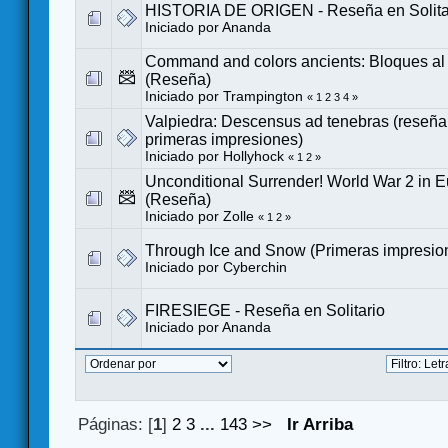
HISTORIA DE ORIGEN - Reseña en Solita
Iniciado por
Ananda
Command and colors ancients: Bloques al
(Reseña)
Iniciado por Trampington
«
1
2
3
4
»
Valpiedra: Descensus ad tenebras (reseña e
primeras impresiones)
Iniciado por
Hollyhock
«
1
2
»
Unconditional Surrender! World War 2 in 
(Reseña)
Iniciado por
Zolle
«
1
2
»
Through Ice and Snow (Primeras impresio
Iniciado por
Cyberchin
FIRESIEGE - Reseña en Solitario
Iniciado por
Ananda
Páginas: [
1
]
2
3
...
143
>>
Ir Arriba