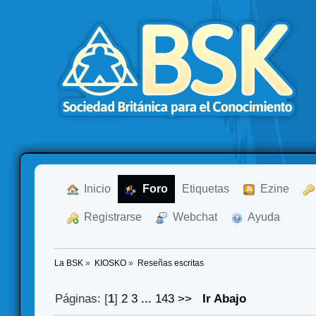
  Inicio
  Foro
Etiquetas
  Ezine
  Registrarse
  Webchat
  Ayuda
La BSK
»
KIOSKO
»
Reseñas escritas
Páginas: [
1
]
2
3
...
143
>>
Ir Abajo