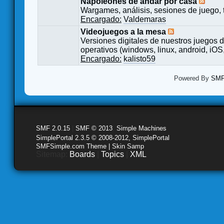
Napoleones de andar por casa
Wargames, análisis, sesiones de juego, 
Encargado:
Valdemaras
Videojuegos a la mesa
Versiones digitales de nuestros juegos d
operativos (windows, linux, android, iOS,
Encargado:
kalisto59
Powered By
SMF 
SMF 2.0.15
|
SMF © 2013
,
Simple Machines
SimplePortal 2.3.5 © 2008-2012, SimplePortal
SMFSimple.com Theme | Skin Samp
Sitemap:
Boards
|
Topics
|
XML