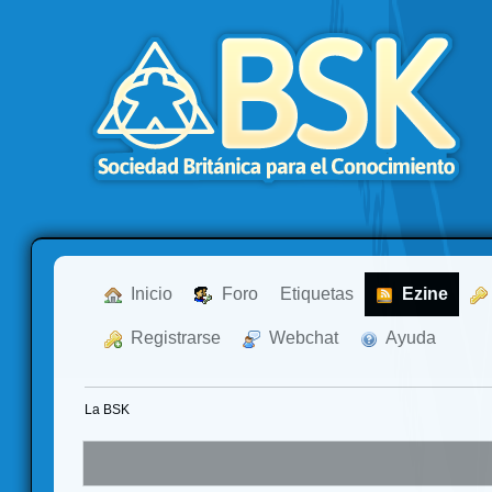
  Inicio
  Foro
Etiquetas
  Ezine
  Registrarse
  Webchat
  Ayuda
La BSK