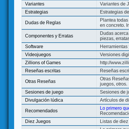
Variantes
Variantes de 
Estrategias
Estrategias d
Plantea todas
Dudas de Reglas
en concreto. 
Dudas acerca 
Componentes y Erratas
piezas, errata
Software
Herramientas 
Videojuegos
Versiones digi
Zillions of Games
http://www.zi
Reseñas escritas
Reseñas escri
Otras Reseñas 
Otras Reseñas
juegos, otros.
Sesiones de juego
Sesiones de 
Divulgación lúdica
Artículos de d
Lo primero qu
Recomendados
Recomendacion
Diez Juegos
Listas de die