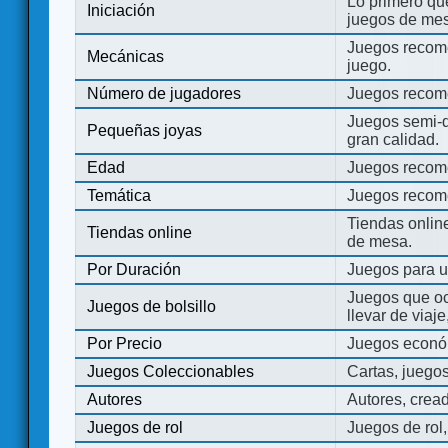
Lo primero que
Iniciación
juegos de mes
Juegos recome
Mecánicas
juego.
Número de jugadores
Juegos recom
Juegos semi-d
Pequeñas joyas
gran calidad.
Edad
Juegos recom
Temática
Juegos recom
Tiendas onli
Tiendas online
de mesa.
Por Duración
Juegos para u
Juegos que o
Juegos de bolsillo
llevar de viaje
Por Precio
Juegos económ
Juegos Coleccionables
Cartas, juego
Autores
Autores, crea
Juegos de rol
Juegos de rol,