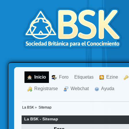
  Inicio
  Foro
Etiquetas
  Ezine
  Registrarse
  Webchat
  Ayuda
La BSK
»
Sitemap
La BSK - Sitemap