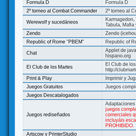
Formula D
Formula D
2º torneo al Combat Commander
2º torneo al
Karmagedon, W
Werewolf y sucedáneos
Tabula, Mafia
Zendo
Zendo (iceho
Republic of Rome "PBEM"
Republic of 
Applet de jav
Chat
hispano.org
El Club de los
El Club de los Martes
http://clubmar
Print & Play
Imprimir y Jug
Juegos Gratuitos
Juegos complet
Juegos Descatalogados
Adaptaciones 
juegos comple
Juegos rediseñados
comerciales q
incluyáis esc
PROHIBIDO.
Artscow y PrinterStudio