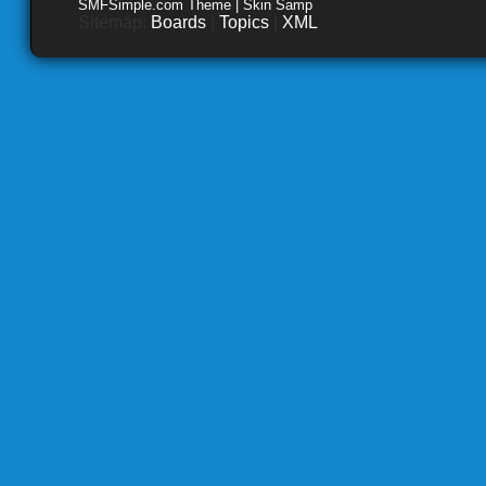
SMFSimple.com Theme | Skin Samp
Sitemap:
Boards
|
Topics
|
XML