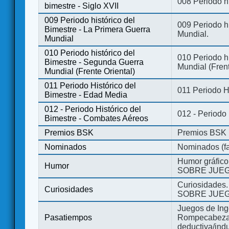
008 Periodo hi
bimestre - Siglo XVII
009 Periodo histórico del
009 Periodo hi
Bimestre - La Primera Guerra
Mundial.
Mundial
010 Periodo histórico del
010 Periodo h
Bimestre - Segunda Guerra
Mundial (Frent
Mundial (Frente Oriental)
011 Periodo Histórico del
011 Periodo H
Bimestre - Edad Media
012 - Periodo Histórico del
012 - Periodo
Bimestre - Combates Aéreos
Premios BSK
Premios BSK
Nominados
Nominados (fa
Humor gráfico
Humor
SOBRE JUEG
Curiosidades.
Curiosidades
SOBRE JUEG
Juegos de Ing
Pasatiempos
Rompecabezas
deductiva/indu