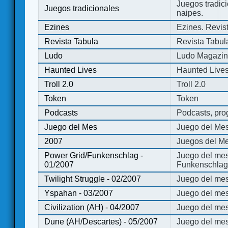
Juegos tradici
Juegos tradicionales
naipes.
Ezines
Ezines. Revist
Revista Tabula
Revista Tabul
Ludo
Ludo Magazi
Haunted Lives
Haunted Live
Troll 2.0
Troll 2.0
Token
Token
Podcasts
Podcasts, pro
Juego del Mes
Juego del Me
2007
Juegos del Me
Power Grid/Funkenschlag -
Juego del mes
01/2007
Funkenschlag 
Twilight Struggle - 02/2007
Juego del mes
Yspahan - 03/2007
Juego del me
Civilization (AH) - 04/2007
Juego del mes 
Dune (AH/Descartes) - 05/2007
Juego del me