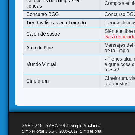
Consultas de compras en
Compras en ti
tiendas
Concurso BGG
Concurso BG
Tiendas físicas en el mundo
Tiendas físic
Siéntete libre
Cajón de sastre
Será reciclad
Mensajes del 
Arca de Noe
de la limpia.
¿Tienes algu
Mundo Virtual
alguna cosa d
mesa?
Cineforum, vis
Cineforum
propuestas
SMF 2.0.15
|
SMF © 2013
,
Simple Machines
SimplePortal 2.3.5 © 2008-2012, SimplePortal