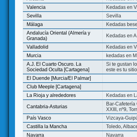
Valencia
Kedadas en V
Sevilla
Sevilla
Málaga
Kedadas bese
Andalucía Oriental (Almería y
Kedadas en An
Granada)
Valladolid
Kedadas en Va
Murcia
kedadas en M
A.J. El Cuarto Oscuro. La
Si te gustan l
Sociedad Oculta [Cartagena]
este es tu sit
El Duende [Murcia/El Palmar]
Club Meeple [Cartagena]
La Rioja y alrededores
Kedadas en L
Bar-Cafetería 
Cantabria-Asturias
XXIII, nº9, To
País Vasco
Vizcaya-Guip
Castilla la Mancha
Toledo, Albac
Navarra
Navarra