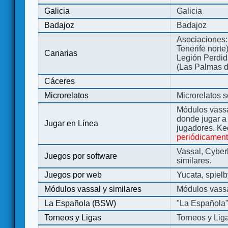
Galicia
Galicia
Badajoz
Badajoz
Asociaciones:
Tenerife norte
Canarias
Legión Perdida
(Las Palmas d
Cáceres
Microrelatos
Microrelatos 
Módulos vassa
donde jugar 
Jugar en Línea
jugadores. Ke
periódicamen
Vassal, Cyber
Juegos por software
similares.
Juegos por web
Yucata, spiel
Módulos vassal y similares
Módulos vassa
La Española (BSW)
"La Española
Torneos y Ligas
Torneos y Lig