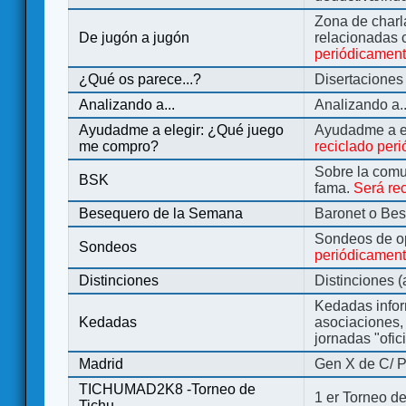
Zona de charl
De jugón a jugón
relacionadas 
periódicamen
¿Qué os parece...?
Disertaciones
Analizando a...
Analizando a..
Ayudadme a elegir: ¿Qué juego
Ayudadme a e
me compro?
reciclado per
Sobre la comu
BSK
fama.
Será re
Besequero de la Semana
Baronet o Be
Sondeos de o
Sondeos
periódicament
Distinciones
Distinciones 
Kedadas infor
Kedadas
asociaciones, 
jornadas "ofic
Madrid
Gen X de C/ P
TICHUMAD2K8 -Torneo de
1 er Torneo de
Tichu