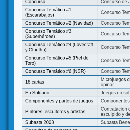
Concurso
Concurso de 
Concurso Temático #1
Concurso Temá
(Escarabajos)
Concurso Temático #2 (Navidad)
Concurso Tem
Concurso Temático #3
Concurso Tem
(Superhéroes)
Concurso Temático #4 (Lovecraft
Concurso Temá
y Cthulhu)
Concurso Temático #5 (Piel de
Concurso Temá
Toro)
Concurso Temático #6 (NSR)
Concurso Tem
Microjuegos d
18 cartas
opinar.
En Solitario
Juegos en soli
Componentes y partes de juegos
Componentes 
Contratación d
Pintores, escultores y artistas
esculpido y d
Subasta 2008
Subasta Bene