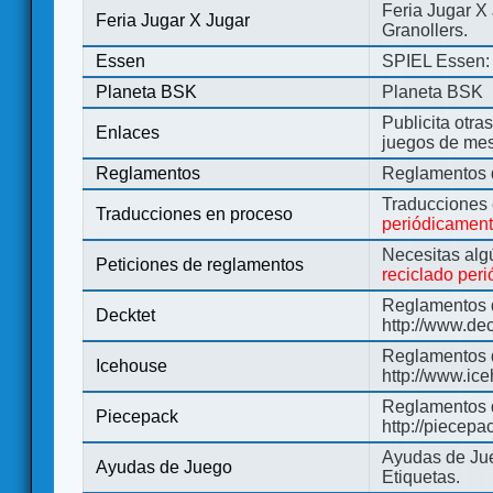
Feria Jugar X
Feria Jugar X Jugar
Granollers.
Essen
SPIEL Essen: 
Planeta BSK
Planeta BSK
Publicita otra
Enlaces
juegos de me
Reglamentos
Reglamentos d
Traducciones
Traducciones en proceso
periódicamen
Necesitas alg
Peticiones de reglamentos
reciclado per
Reglamentos d
Decktet
http://www.de
Reglamentos d
Icehouse
http://www.ic
Reglamentos 
Piecepack
http://piecepa
Ayudas de Jue
Ayudas de Juego
Etiquetas.