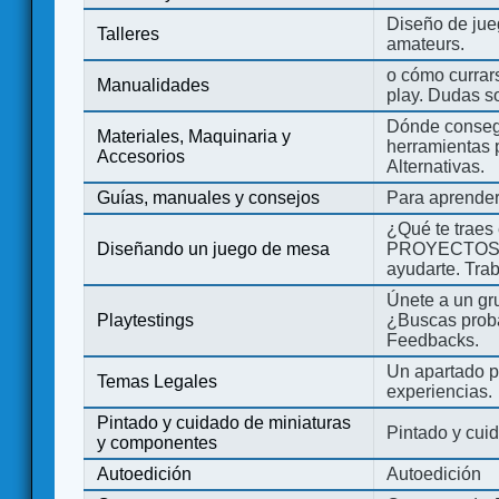
Diseño de jue
Talleres
amateurs.
o cómo currars
Manualidades
play. Dudas so
Dónde consegu
Materiales, Maquinaria y
herramientas 
Accesorios
Alternativas.
Guías, manuales y consejos
Para aprender
¿Qué te traes
Diseñando un juego de mesa
PROYECTOS co
ayudarte. Tra
Únete a un gru
Playtestings
¿Buscas probad
Feedbacks.
Un apartado pa
Temas Legales
experiencias.
Pintado y cuidado de miniaturas
Pintado y cui
y componentes
Autoedición
Autoedición