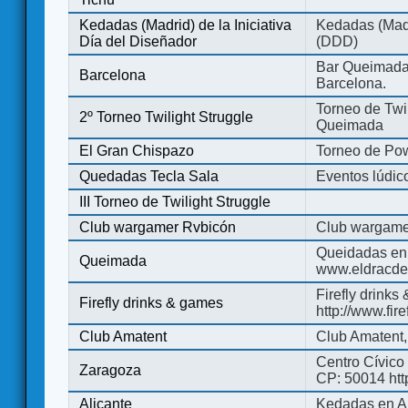
Kedadas (Madrid) de la Iniciativa
Kedadas (Madri
Día del Diseñador
(DDD)
Bar Queimada.
Barcelona
Barcelona.
Torneo de Twil
2º Torneo Twilight Struggle
Queimada
El Gran Chispazo
Torneo de Po
Quedadas Tecla Sala
Eventos lúdico
III Torneo de Twilight Struggle
Club wargamer Rvbicón
Club wargame
Queidadas en
Queimada
www.eldracde
Firefly drinks
Firefly drinks & games
http://www.fir
Club Amatent
Club Amatent,
Centro Cívico 
Zaragoza
CP: 50014 http
Alicante
Kedadas en Al