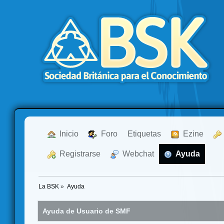
  Inicio
  Foro
Etiquetas
  Ezine
  Registrarse
  Webchat
  Ayuda
La BSK
»
Ayuda
Ayuda de Usuario de SMF