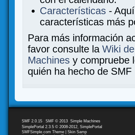
Características
- Aquí
características más 
Para más información a
favor consulte la
Wiki d
Machines
y compruebe 
quién ha hecho de SMF l
SMF 2.0.15
|
SMF © 2013
,
Simple Machines
SimplePortal 2.3.5 © 2008-2012, SimplePortal
SMFSimple.com Theme | Skin Samp