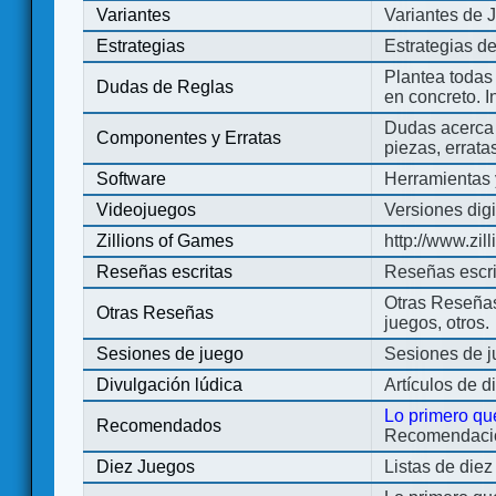
Variantes
Variantes de 
Estrategias
Estrategias d
Plantea todas
Dudas de Reglas
en concreto. 
Dudas acerca 
Componentes y Erratas
piezas, errata
Software
Herramientas 
Videojuegos
Versiones digi
Zillions of Games
http://www.zi
Reseñas escritas
Reseñas escri
Otras Reseñas 
Otras Reseñas
juegos, otros.
Sesiones de juego
Sesiones de 
Divulgación lúdica
Artículos de d
Lo primero qu
Recomendados
Recomendacion
Diez Juegos
Listas de die