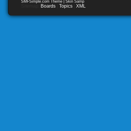
SMFSimple.com Theme | Skin Samp
Sitemap:
Boards
|
Topics
|
XML