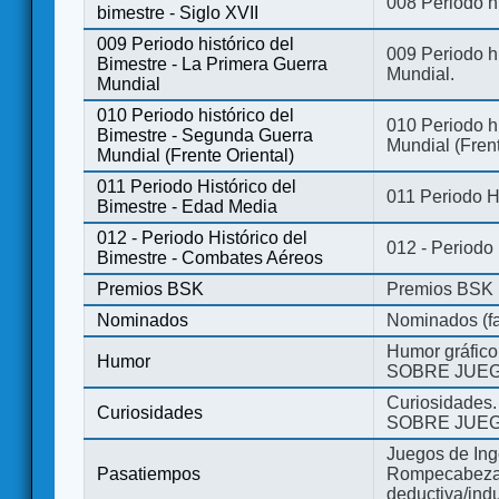
008 Periodo hi
bimestre - Siglo XVII
009 Periodo histórico del
009 Periodo hi
Bimestre - La Primera Guerra
Mundial.
Mundial
010 Periodo histórico del
010 Periodo h
Bimestre - Segunda Guerra
Mundial (Frent
Mundial (Frente Oriental)
011 Periodo Histórico del
011 Periodo H
Bimestre - Edad Media
012 - Periodo Histórico del
012 - Periodo
Bimestre - Combates Aéreos
Premios BSK
Premios BSK
Nominados
Nominados (fa
Humor gráfico
Humor
SOBRE JUEG
Curiosidades.
Curiosidades
SOBRE JUEG
Juegos de Ing
Pasatiempos
Rompecabezas
deductiva/indu