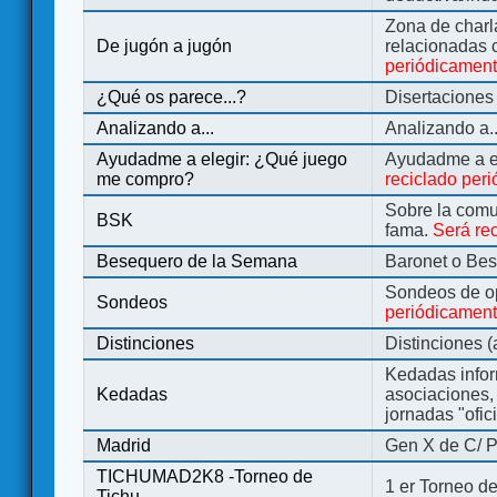
Zona de charl
De jugón a jugón
relacionadas 
periódicamen
¿Qué os parece...?
Disertaciones
Analizando a...
Analizando a..
Ayudadme a elegir: ¿Qué juego
Ayudadme a e
me compro?
reciclado per
Sobre la comu
BSK
fama.
Será re
Besequero de la Semana
Baronet o Be
Sondeos de o
Sondeos
periódicament
Distinciones
Distinciones 
Kedadas infor
Kedadas
asociaciones, 
jornadas "ofic
Madrid
Gen X de C/ P
TICHUMAD2K8 -Torneo de
1 er Torneo de
Tichu