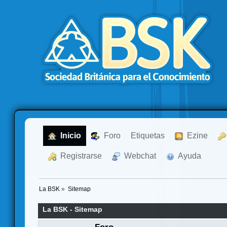
  Inicio
  Foro
Etiquetas
  Ezine
  Registrarse
  Webchat
  Ayuda
La BSK
»
Sitemap
La BSK - Sitemap