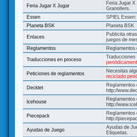
Feria Jugar X
Feria Jugar X Jugar
Granollers.
Essen
SPIEL Essen: 
Planeta BSK
Planeta BSK
Publicita otra
Enlaces
juegos de me
Reglamentos
Reglamentos d
Traducciones
Traducciones en proceso
periódicamen
Necesitas alg
Peticiones de reglamentos
reciclado per
Reglamentos d
Decktet
http://www.de
Reglamentos d
Icehouse
http://www.ic
Reglamentos 
Piecepack
http://piecepa
Ayudas de Jue
Ayudas de Juego
Etiquetas.