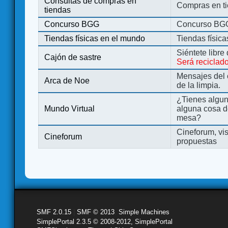
Consultas de compras en
Compras en ti
tiendas
Concurso BGG
Concurso BG
Tiendas físicas en el mundo
Tiendas físic
Siéntete libre
Cajón de sastre
Será reciclad
Mensajes del 
Arca de Noe
de la limpia.
¿Tienes algu
Mundo Virtual
alguna cosa d
mesa?
Cineforum, vis
Cineforum
propuestas
SMF 2.0.15
|
SMF © 2013
,
Simple Machines
SimplePortal 2.3.5 © 2008-2012, SimplePortal