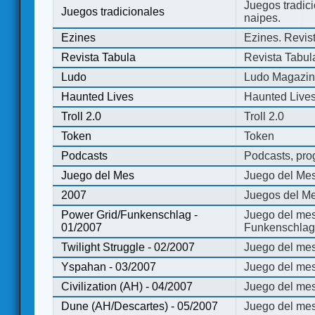
Juegos tradici
Juegos tradicionales
naipes.
Ezines
Ezines. Revist
Revista Tabula
Revista Tabul
Ludo
Ludo Magazi
Haunted Lives
Haunted Live
Troll 2.0
Troll 2.0
Token
Token
Podcasts
Podcasts, pro
Juego del Mes
Juego del Me
2007
Juegos del Me
Power Grid/Funkenschlag -
Juego del mes
01/2007
Funkenschlag 
Twilight Struggle - 02/2007
Juego del mes
Yspahan - 03/2007
Juego del me
Civilization (AH) - 04/2007
Juego del mes 
Dune (AH/Descartes) - 05/2007
Juego del me