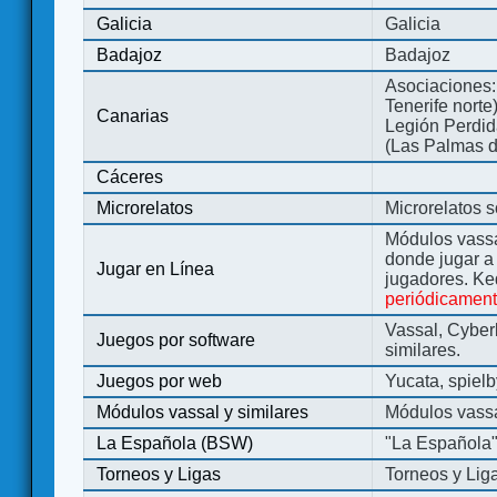
Galicia
Galicia
Badajoz
Badajoz
Asociaciones:
Tenerife norte
Canarias
Legión Perdida
(Las Palmas d
Cáceres
Microrelatos
Microrelatos 
Módulos vassa
donde jugar 
Jugar en Línea
jugadores. Ke
periódicamen
Vassal, Cyber
Juegos por software
similares.
Juegos por web
Yucata, spiel
Módulos vassal y similares
Módulos vassa
La Española (BSW)
"La Española
Torneos y Ligas
Torneos y Lig