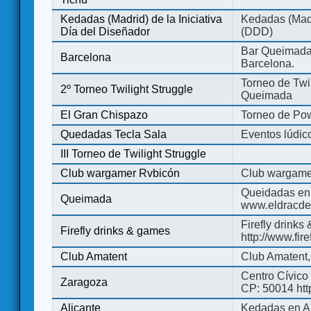
Kedadas (Madrid) de la Iniciativa
Kedadas (Madri
Día del Diseñador
(DDD)
Bar Queimada.
Barcelona
Barcelona.
Torneo de Twil
2º Torneo Twilight Struggle
Queimada
El Gran Chispazo
Torneo de Po
Quedadas Tecla Sala
Eventos lúdico
III Torneo de Twilight Struggle
Club wargamer Rvbicón
Club wargame
Queidadas en
Queimada
www.eldracde
Firefly drinks
Firefly drinks & games
http://www.fir
Club Amatent
Club Amatent,
Centro Cívico 
Zaragoza
CP: 50014 http
Alicante
Kedadas en Al