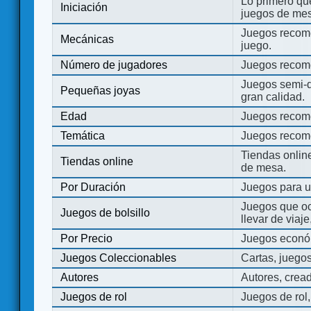
Lo primero que
Iniciación
juegos de mes
Juegos recome
Mecánicas
juego.
Número de jugadores
Juegos recom
Juegos semi-d
Pequeñas joyas
gran calidad.
Edad
Juegos recom
Temática
Juegos recom
Tiendas onli
Tiendas online
de mesa.
Por Duración
Juegos para u
Juegos que o
Juegos de bolsillo
llevar de viaje
Por Precio
Juegos económ
Juegos Coleccionables
Cartas, juego
Autores
Autores, crea
Juegos de rol
Juegos de rol,