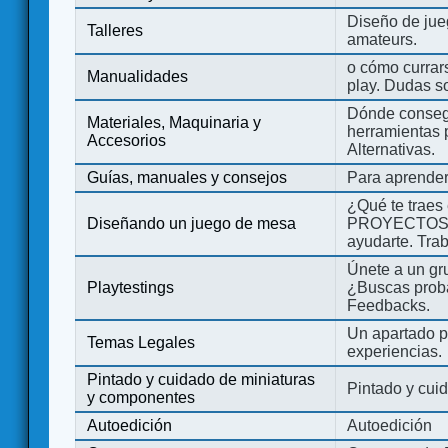
Diseño de jue
Talleres
amateurs.
o cómo currars
Manualidades
play. Dudas so
Dónde consegu
Materiales, Maquinaria y
herramientas 
Accesorios
Alternativas.
Guías, manuales y consejos
Para aprender
¿Qué te traes
Diseñando un juego de mesa
PROYECTOS co
ayudarte. Tra
Únete a un gru
Playtestings
¿Buscas probad
Feedbacks.
Un apartado pa
Temas Legales
experiencias.
Pintado y cuidado de miniaturas
Pintado y cui
y componentes
Autoedición
Autoedición