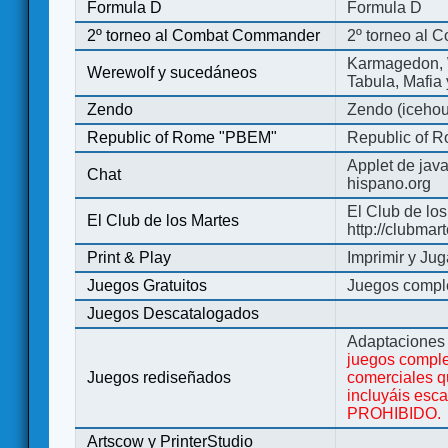
Formula D
Formula D
2º torneo al Combat Commander
2º torneo al
Karmagedon, W
Werewolf y sucedáneos
Tabula, Mafia
Zendo
Zendo (iceho
Republic of Rome "PBEM"
Republic of 
Applet de jav
Chat
hispano.org
El Club de los
El Club de los Martes
http://clubmar
Print & Play
Imprimir y Jug
Juegos Gratuitos
Juegos complet
Juegos Descatalogados
Adaptaciones 
juegos comple
Juegos rediseñados
comerciales q
incluyáis esc
PROHIBIDO.
Artscow y PrinterStudio