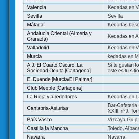
Valencia
Kedadas en V
Sevilla
Sevilla
Málaga
Kedadas bese
Andalucía Oriental (Almería y
Kedadas en An
Granada)
Valladolid
Kedadas en Va
Murcia
kedadas en M
A.J. El Cuarto Oscuro. La
Si te gustan l
Sociedad Oculta [Cartagena]
este es tu sit
El Duende [Murcia/El Palmar]
Club Meeple [Cartagena]
La Rioja y alrededores
Kedadas en L
Bar-Cafetería 
Cantabria-Asturias
XXIII, nº9, To
País Vasco
Vizcaya-Guip
Castilla la Mancha
Toledo, Albac
Navarra
Navarra