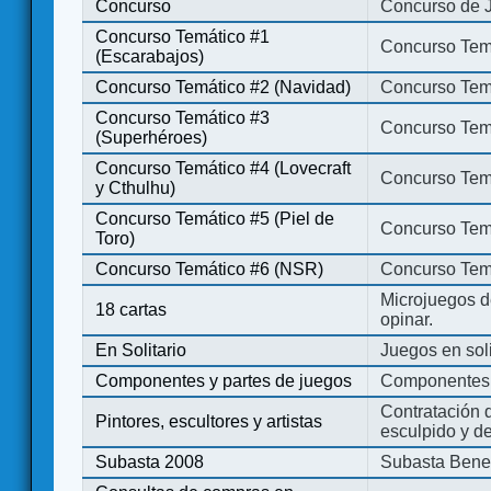
Concurso
Concurso de 
Concurso Temático #1
Concurso Temá
(Escarabajos)
Concurso Temático #2 (Navidad)
Concurso Tem
Concurso Temático #3
Concurso Tem
(Superhéroes)
Concurso Temático #4 (Lovecraft
Concurso Temá
y Cthulhu)
Concurso Temático #5 (Piel de
Concurso Temá
Toro)
Concurso Temático #6 (NSR)
Concurso Tem
Microjuegos d
18 cartas
opinar.
En Solitario
Juegos en soli
Componentes y partes de juegos
Componentes 
Contratación d
Pintores, escultores y artistas
esculpido y d
Subasta 2008
Subasta Bene