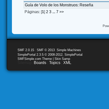
Guía de Volo de los Monstruos: Reseña
Páginas: [
1
]
2
3
...
7
>>
Pow
SMF 2.0.15
|
SMF © 2013
,
Simple Machines
SimplePortal 2.3.5 © 2008-2012, SimplePortal
SMFSimple.com Theme | Skin Samp
Sitemap:
Boards
|
Topics
|
XML