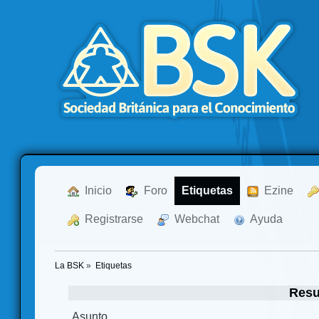
  Inicio
  Foro
Etiquetas
  Ezine
  Registrarse
  Webchat
  Ayuda
La BSK
»
Etiquetas
Resu
Asunto