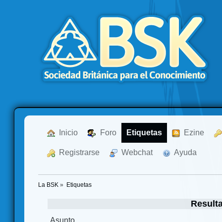
  Inicio
  Foro
Etiquetas
  Ezine
  Registrarse
  Webchat
  Ayuda
La BSK
»
Etiquetas
Result
Asunto