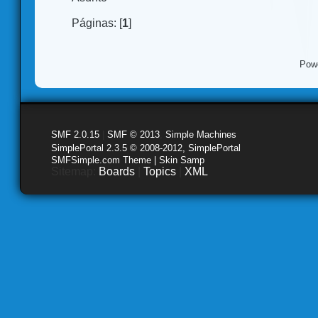
Páginas: [
1
]
Pow
SMF 2.0.15
|
SMF © 2013
,
Simple Machines
SimplePortal 2.3.5 © 2008-2012, SimplePortal
SMFSimple.com Theme | Skin Samp
Sitemap:
Boards
|
Topics
|
XML