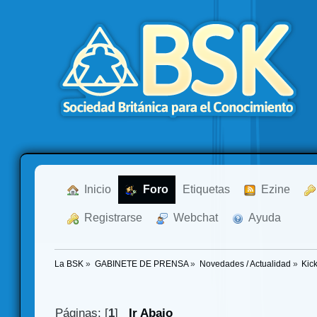
  Inicio
  Foro
Etiquetas
  Ezine
  Registrarse
  Webchat
  Ayuda
La BSK
»
GABINETE DE PRENSA
»
Novedades / Actualidad
»
Kick
Páginas: [
1
]
Ir Abajo