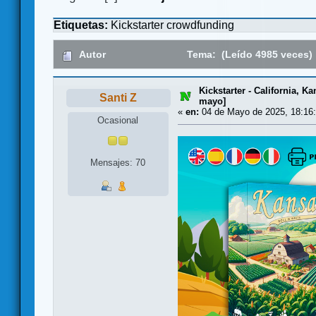
Etiquetas:
Kickstarter
crowdfunding
Autor
Tema: (Leído 4985 veces)
Kickstarter - California, K
Santi Z
mayo]
«
en:
04 de Mayo de 2025, 18:16:
Ocasional
Mensajes: 70