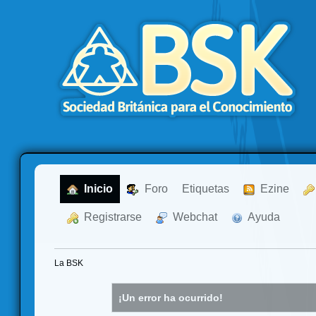
  Inicio
  Foro
Etiquetas
  Ezine
  Registrarse
  Webchat
  Ayuda
La BSK
¡Un error ha ocurrido!