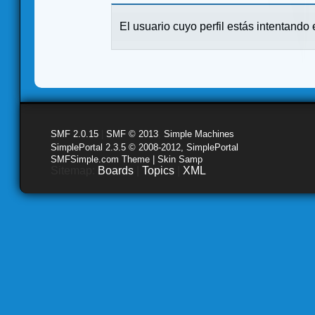
El usuario cuyo perfil estás intentando e
SMF 2.0.15
|
SMF © 2013
,
Simple Machines
SimplePortal 2.3.5 © 2008-2012, SimplePortal
SMFSimple.com Theme | Skin Samp
Sitemap:
Boards
|
Topics
|
XML