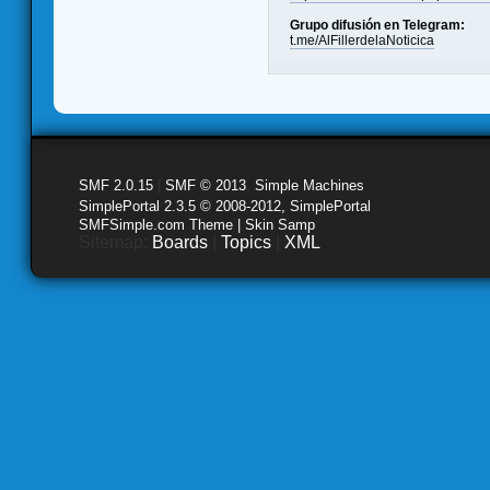
Grupo difusión en Telegram:
t.me/AlFillerdelaNoticica
SMF 2.0.15
|
SMF © 2013
,
Simple Machines
SimplePortal 2.3.5 © 2008-2012, SimplePortal
SMFSimple.com Theme | Skin Samp
Sitemap:
Boards
|
Topics
|
XML