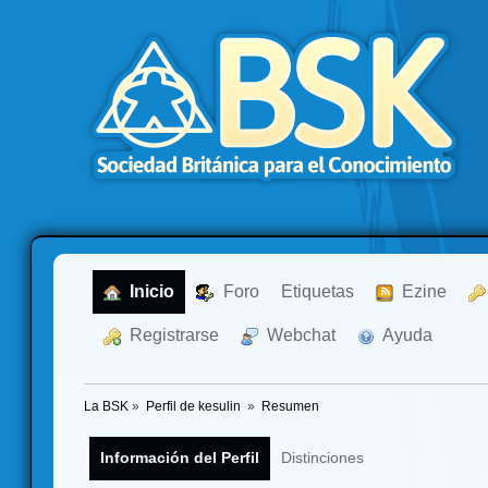
  Inicio
  Foro
Etiquetas
  Ezine
  Registrarse
  Webchat
  Ayuda
La BSK
»
Perfil de kesulin 
»
Resumen
Información del Perfil
Distinciones