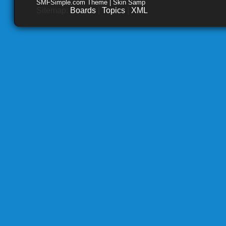
SMFSimple.com Theme | Skin Samp
Sitemap:
Boards
|
Topics
|
XML