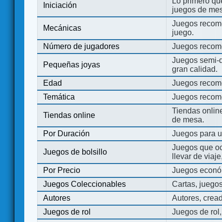
Lo primero que
Iniciación
juegos de mes
Juegos recome
Mecánicas
juego.
Número de jugadores
Juegos recom
Juegos semi-d
Pequeñas joyas
gran calidad.
Edad
Juegos recom
Temática
Juegos recom
Tiendas onli
Tiendas online
de mesa.
Por Duración
Juegos para u
Juegos que o
Juegos de bolsillo
llevar de viaje
Por Precio
Juegos económ
Juegos Coleccionables
Cartas, juego
Autores
Autores, crea
Juegos de rol
Juegos de rol,