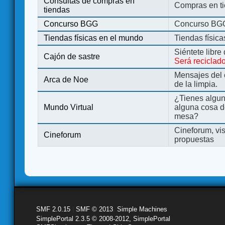
Consultas de compras en
Compras en ti
tiendas
Concurso BGG
Concurso BG
Tiendas físicas en el mundo
Tiendas físic
Siéntete libre
Cajón de sastre
Será reciclad
Mensajes del 
Arca de Noe
de la limpia.
¿Tienes algu
Mundo Virtual
alguna cosa d
mesa?
Cineforum, vis
Cineforum
propuestas
SMF 2.0.15
|
SMF © 2013
,
Simple Machines
SimplePortal 2.3.5 © 2008-2012, SimplePortal