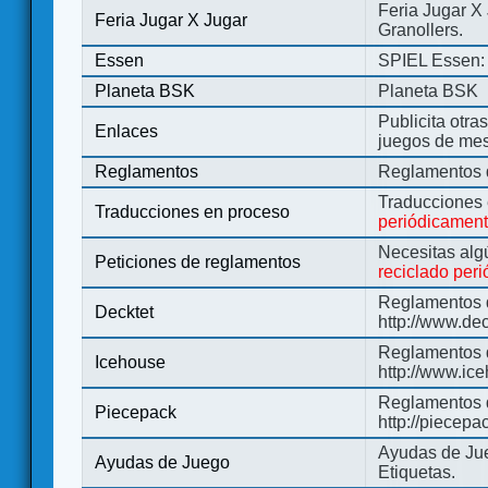
Feria Jugar X
Feria Jugar X Jugar
Granollers.
Essen
SPIEL Essen: 
Planeta BSK
Planeta BSK
Publicita otra
Enlaces
juegos de me
Reglamentos
Reglamentos d
Traducciones
Traducciones en proceso
periódicamen
Necesitas alg
Peticiones de reglamentos
reciclado per
Reglamentos d
Decktet
http://www.de
Reglamentos d
Icehouse
http://www.ic
Reglamentos 
Piecepack
http://piecepa
Ayudas de Jue
Ayudas de Juego
Etiquetas.