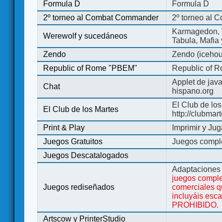
Formula D
Formula D
2º torneo al Combat Commander
2º torneo al
Karmagedon, W
Werewolf y sucedáneos
Tabula, Mafia
Zendo
Zendo (iceho
Republic of Rome "PBEM"
Republic of 
Applet de jav
Chat
hispano.org
El Club de los
El Club de los Martes
http://clubmar
Print & Play
Imprimir y Jug
Juegos Gratuitos
Juegos complet
Juegos Descatalogados
Adaptaciones 
juegos comple
Juegos rediseñados
comerciales q
incluyáis esc
PROHIBIDO.
Artscow y PrinterStudio