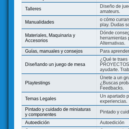
Diseño de jue
Talleres
amateurs.
o cómo currars
Manualidades
play. Dudas so
Dónde consegu
Materiales, Maquinaria y
herramientas 
Accesorios
Alternativas.
Guías, manuales y consejos
Para aprender
¿Qué te traes
Diseñando un juego de mesa
PROYECTOS co
ayudarte. Tra
Únete a un gru
Playtestings
¿Buscas probad
Feedbacks.
Un apartado pa
Temas Legales
experiencias.
Pintado y cuidado de miniaturas
Pintado y cui
y componentes
Autoedición
Autoedición