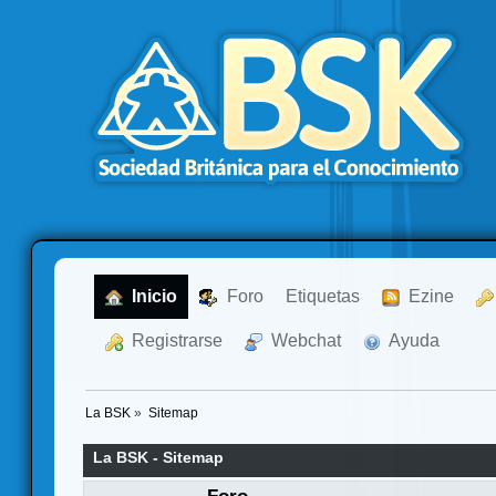
  Inicio
  Foro
Etiquetas
  Ezine
  Registrarse
  Webchat
  Ayuda
La BSK
»
Sitemap
La BSK - Sitemap