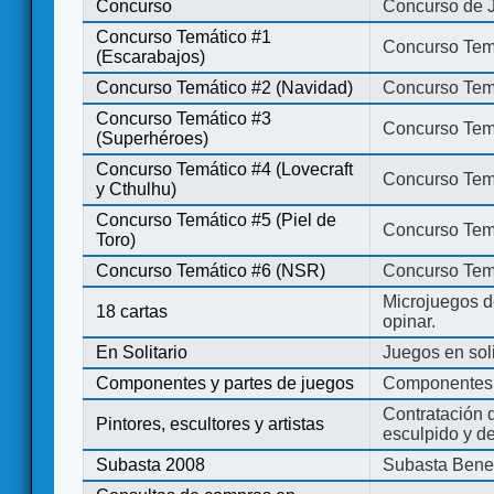
Concurso
Concurso de 
Concurso Temático #1
Concurso Temá
(Escarabajos)
Concurso Temático #2 (Navidad)
Concurso Tem
Concurso Temático #3
Concurso Tem
(Superhéroes)
Concurso Temático #4 (Lovecraft
Concurso Temá
y Cthulhu)
Concurso Temático #5 (Piel de
Concurso Temá
Toro)
Concurso Temático #6 (NSR)
Concurso Tem
Microjuegos d
18 cartas
opinar.
En Solitario
Juegos en soli
Componentes y partes de juegos
Componentes 
Contratación d
Pintores, escultores y artistas
esculpido y d
Subasta 2008
Subasta Bene