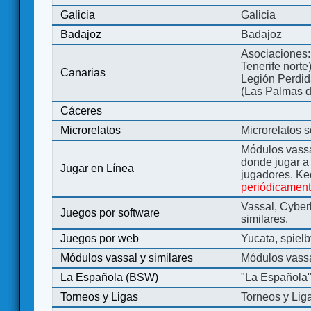
Galicia
Galicia
Badajoz
Badajoz
Asociaciones:
Tenerife norte
Canarias
Legión Perdida
(Las Palmas d
Cáceres
Microrelatos
Microrelatos 
Módulos vassa
donde jugar 
Jugar en Línea
jugadores. Ke
periódicamen
Vassal, Cyber
Juegos por software
similares.
Juegos por web
Yucata, spiel
Módulos vassal y similares
Módulos vassa
La Española (BSW)
"La Española
Torneos y Ligas
Torneos y Lig