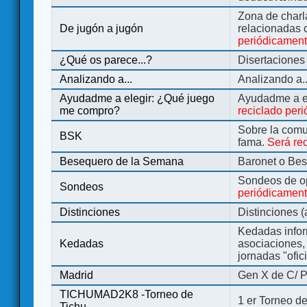
Zona de charl
De jugón a jugón
relacionadas 
periódicamen
¿Qué os parece...?
Disertaciones
Analizando a...
Analizando a..
Ayudadme a elegir: ¿Qué juego
Ayudadme a e
me compro?
reciclado per
Sobre la comu
BSK
fama.
Será re
Besequero de la Semana
Baronet o Be
Sondeos de o
Sondeos
periódicament
Distinciones
Distinciones 
Kedadas infor
Kedadas
asociaciones, 
jornadas "ofic
Madrid
Gen X de C/ P
TICHUMAD2K8 -Torneo de
1 er Torneo de
Tichu