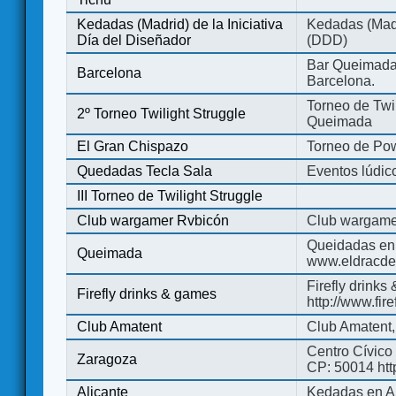
Kedadas (Madrid) de la Iniciativa
Kedadas (Madri
Día del Diseñador
(DDD)
Bar Queimada.
Barcelona
Barcelona.
Torneo de Twil
2º Torneo Twilight Struggle
Queimada
El Gran Chispazo
Torneo de Po
Quedadas Tecla Sala
Eventos lúdico
III Torneo de Twilight Struggle
Club wargamer Rvbicón
Club wargame
Queidadas en
Queimada
www.eldracde
Firefly drinks
Firefly drinks & games
http://www.fir
Club Amatent
Club Amatent,
Centro Cívico 
Zaragoza
CP: 50014 http
Alicante
Kedadas en Al