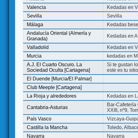
Valencia
Kedadas en V
Sevilla
Sevilla
Málaga
Kedadas bese
Andalucía Oriental (Almería y
Kedadas en An
Granada)
Valladolid
Kedadas en Va
Murcia
kedadas en M
A.J. El Cuarto Oscuro. La
Si te gustan l
Sociedad Oculta [Cartagena]
este es tu sit
El Duende [Murcia/El Palmar]
Club Meeple [Cartagena]
La Rioja y alrededores
Kedadas en L
Bar-Cafetería 
Cantabria-Asturias
XXIII, nº9, To
País Vasco
Vizcaya-Guip
Castilla la Mancha
Toledo, Albac
Navarra
Navarra