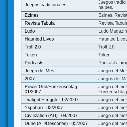
Juegos tradici
Juegos tradicionales
naipes.
Ezines
Ezines. Revist
Revista Tabula
Revista Tabul
Ludo
Ludo Magazi
Haunted Lives
Haunted Live
Troll 2.0
Troll 2.0
Token
Token
Podcasts
Podcasts, pro
Juego del Mes
Juego del Me
2007
Juegos del Me
Power Grid/Funkenschlag -
Juego del mes
01/2007
Funkenschlag 
Twilight Struggle - 02/2007
Juego del mes
Yspahan - 03/2007
Juego del me
Civilization (AH) - 04/2007
Juego del mes 
Dune (AH/Descartes) - 05/2007
Juego del me