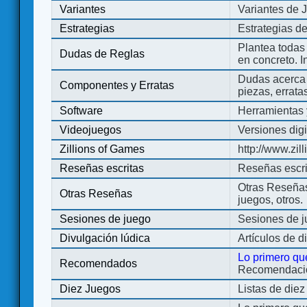
Variantes
Variantes de 
Estrategias
Estrategias d
Plantea todas
Dudas de Reglas
en concreto. 
Dudas acerca 
Componentes y Erratas
piezas, errata
Software
Herramientas 
Videojuegos
Versiones digi
Zillions of Games
http://www.zi
Reseñas escritas
Reseñas escri
Otras Reseñas 
Otras Reseñas
juegos, otros.
Sesiones de juego
Sesiones de 
Divulgación lúdica
Artículos de d
Lo primero qu
Recomendados
Recomendacion
Diez Juegos
Listas de die