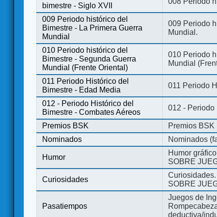
008 Periodo hi
bimestre - Siglo XVII
009 Periodo histórico del
009 Periodo hi
Bimestre - La Primera Guerra
Mundial.
Mundial
010 Periodo histórico del
010 Periodo h
Bimestre - Segunda Guerra
Mundial (Frent
Mundial (Frente Oriental)
011 Periodo Histórico del
011 Periodo H
Bimestre - Edad Media
012 - Periodo Histórico del
012 - Periodo
Bimestre - Combates Aéreos
Premios BSK
Premios BSK
Nominados
Nominados (fa
Humor gráfico
Humor
SOBRE JUEG
Curiosidades.
Curiosidades
SOBRE JUEG
Juegos de Ing
Pasatiempos
Rompecabezas
deductiva/indu