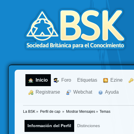
  Inicio
  Foro
Etiquetas
  Ezine
  Registrarse
  Webchat
  Ayuda
La BSK
»
Perfil de cap 
»
Mostrar Mensajes
»
Temas
Información del Perfil
Distinciones