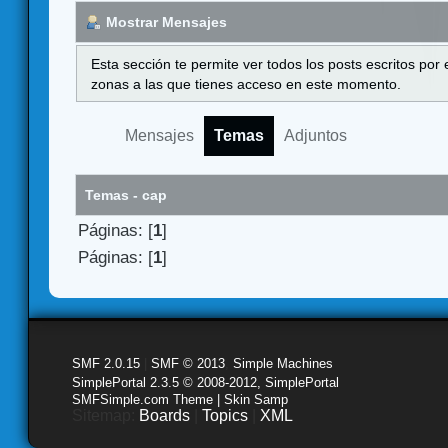
Mostrar Mensajes
Esta sección te permite ver todos los posts escritos por
zonas a las que tienes acceso en este momento.
Mensajes
Temas
Adjuntos
Temas - cap
Páginas: [
1
]
Páginas: [
1
]
SMF 2.0.15
|
SMF © 2013
,
Simple Machines
SimplePortal 2.3.5 © 2008-2012, SimplePortal
SMFSimple.com Theme | Skin Samp
Sitemap:
Boards
|
Topics
|
XML