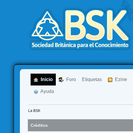
  Inicio
  Foro
Etiquetas
  Ezine
  Ayuda
La BSK
Créditos