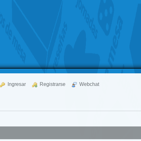
  Ingresar
  Registrarse
  Webchat