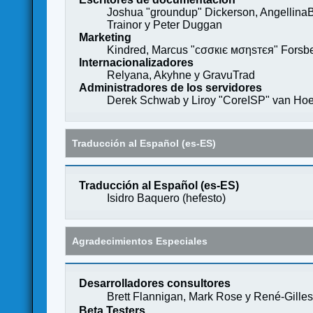
Joshua "groundup" Dickerson, AngellinaB
Trainor y Peter Duggan
Marketing
Kindred, Marcus "cσσкιє мσηѕтєя" Forsber
Internacionalizadores
Relyana, Akyhne y GravuTrad
Administradores de los servidores
Derek Schwab y Liroy "CoreISP" van Hoe
Traducción al Español (es-ES)
Traducción al Español (es-ES)
Isidro Baquero (
hefesto
)
Agradecimientos Especiales
Desarrolladores consultores
Brett Flannigan, Mark Rose y René-Gille
Beta Testers