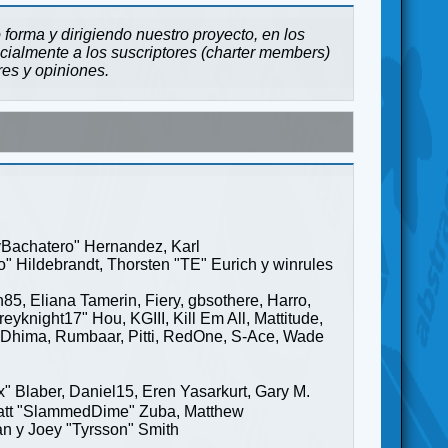
forma y dirigiendo nuestro proyecto, en los
cialmente a los suscriptores (charter members)
res y opiniones.
ayBachatero" Hernandez, Karl
" Hildebrandt, Thorsten "TE" Eurich y winrules
85, Eliana Tamerin, Fiery, gbsothere, Harro,
yknight17" Hou, KGIII, Kill Em All, Mattitude,
ge" Dhima, Rumbaar, Pitti, RedOne, S-Ace, Wade
Blaber, Daniel15, Eren Yasarkurt, Gary M.
 Matt "SlammedDime" Zuba, Matthew
an y Joey "Tyrsson" Smith