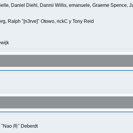
elle, Daniel Diehl, Dannii Willis, emanuele, Graeme Spence, 
g, Ralph "[n3rve]" Otowo, rickC y Tony Reid
wijk
s "Nao 尚" Deberdt