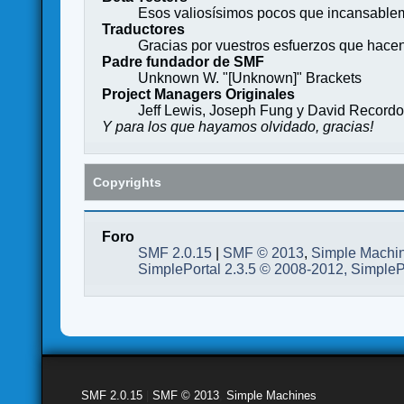
Esos valiosísimos pocos que incansableme
Traductores
Gracias por vuestros esfuerzos que hace
Padre fundador de SMF
Unknown W. "[Unknown]" Brackets
Project Managers Originales
Jeff Lewis, Joseph Fung y David Record
Y para los que hayamos olvidado, gracias!
Copyrights
Foro
SMF 2.0.15
|
SMF © 2013
,
Simple Machi
SimplePortal 2.3.5 © 2008-2012, SimpleP
SMF 2.0.15
|
SMF © 2013
,
Simple Machines