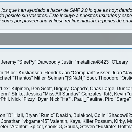
 los que han ayudado a hacer de SMF 2.0 lo que es hoy; dando 
 posible sin vosotros. Esto incluye a nuestros usuarios y espe
sí como por proveer una valiosa realimentación, reportes de erro
Jeremy "SleePy" Darwood y Justin "metallica48423" O'Leary
rn "Bloc" Kristiansen, Hendrik Jan "Compuart" Visser, Juan "J
ael "Thantos" Miller, Selman "[SiNaN]" Eser, Theodore "Orstio
 "Lex" Kilpinen, Ben Scott, Bigguy, CapadY, Chas Large, Duncan
rm" Strike, Jessica "Miss All Sunday" Gonzales, K@, Kevin "gre
MrPhil, Nick "Fizzy" Dyer, Nick "Ha²", Paul_Pauline, Piro "Sar
"B" Hall, Bryan "Runic" Deakin, Bulakbol, Colin "Shadow82x" 
 Jonathan "vbgamer45" Valentin, Kays, Killer Possum, Kirby,
eter "Arantor" Spicer, snork13, Spuds, Steven "Fustrate" Hoffm