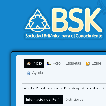
  Inicio
  Foro
Etiquetas
  Ezine
  Ayuda
La BSK
»
Perfil de fonebone 
»
Panel de agradecimientos
»
Gra
Información del Perfil
Distinciones