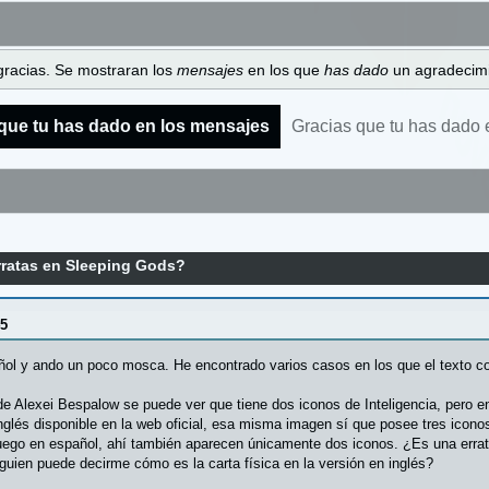
gracias. Se mostraran los
mensajes
en los que
has dado
un agradecimi
que tu has dado en los mensajes
Gracias que tu has dado 
ratas en Sleeping Gods?
45
ol y ando un poco mosca. He encontrado varios casos en los que el texto co
 de Alexei Bespalow se puede ver que tiene dos iconos de Inteligencia, pero e
inglés disponible en la web oficial, esa misma imagen sí que posee tres iconos
l juego en español, ahí también aparecen únicamente dos iconos. ¿Es una erra
lguien puede decirme cómo es la carta física en la versión en inglés?