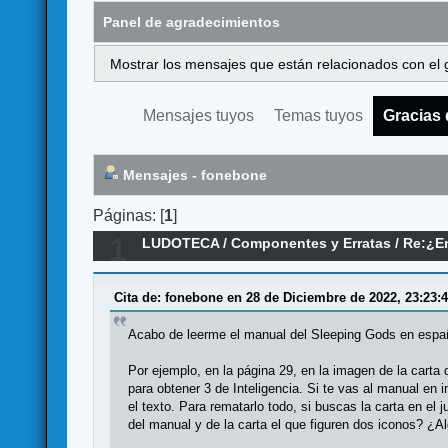
Panel de agradecimientos
Mostrar los mensajes que están relacionados con el 
Mensajes tuyos
Temas tuyos
Gracias 
Mensajes - fonebone
Páginas: [
1
]
1
LUDOTECA
/
Componentes y Erratas
/
Re:¿Er
Cita de: fonebone en 28 de Diciembre de 2022, 23:23:
Acabo de leerme el manual del Sleeping Gods en españ
Por ejemplo, en la página 29, en la imagen de la carta
para obtener 3 de Inteligencia. Si te vas al manual en 
el texto. Para rematarlo todo, si buscas la carta en e
del manual y de la carta el que figuren dos iconos? ¿A