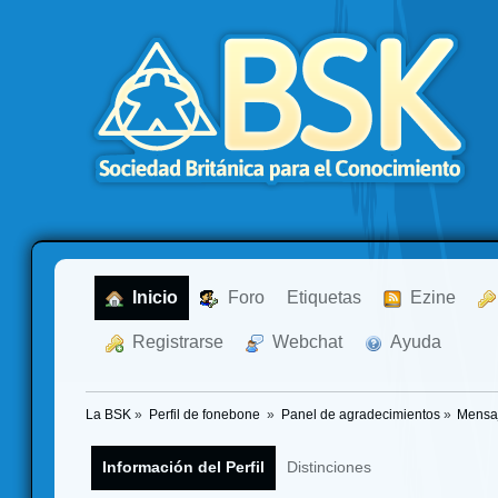
  Inicio
  Foro
Etiquetas
  Ezine
  Registrarse
  Webchat
  Ayuda
La BSK
»
Perfil de fonebone 
»
Panel de agradecimientos
»
Mensaj
Información del Perfil
Distinciones