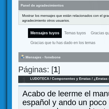
Panel de agradecimientos
Mostrar los mensajes que están relacionados con el gra
agradecimiento otros usuarios.
Mensajes tuyos
Temas tuyos
Gracias q
Gracias que tu has dado en los temas
Mensajes - fonebone
Páginas: [
1
]
1
LUDOTECA
/
Componentes y Erratas
/
¿Erratas
Acabo de leerme el man
español y ando un poco