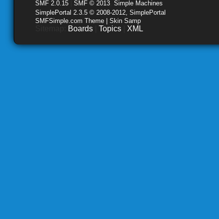
SMF 2.0.15
|
SMF © 2013
,
Simple Machines
SimplePortal 2.3.5 © 2008-2012, SimplePortal
SMFSimple.com Theme | Skin Samp
Sitemap:
Boards
|
Topics
|
XML