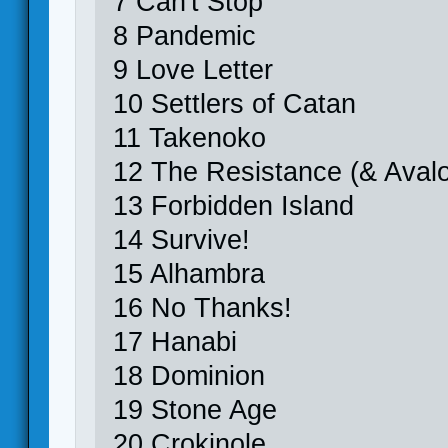
7 Can't Stop
8 Pandemic
9 Love Letter
10 Settlers of Catan
11 Takenoko
12 The Resistance (& Aval
13 Forbidden Island
14 Survive!
15 Alhambra
16 No Thanks!
17 Hanabi
18 Dominion
19 Stone Age
20 Crokinole