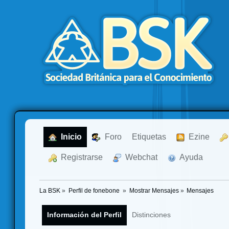
  Inicio
  Foro
Etiquetas
  Ezine
  Registrarse
  Webchat
  Ayuda
La BSK
»
Perfil de fonebone 
»
Mostrar Mensajes
»
Mensajes
Información del Perfil
Distinciones