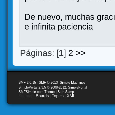
De nuevo, muchas graci
e infinita paciencia
Páginas: [
1
]
2
>>
SMF 2.0.15
|
SMF © 2013
,
Simple Machines
SimplePortal 2.3.5 © 2008-2012, SimplePortal
SMFSimple.com Theme | Skin Samp
Sitemap:
Boards
|
Topics
|
XML