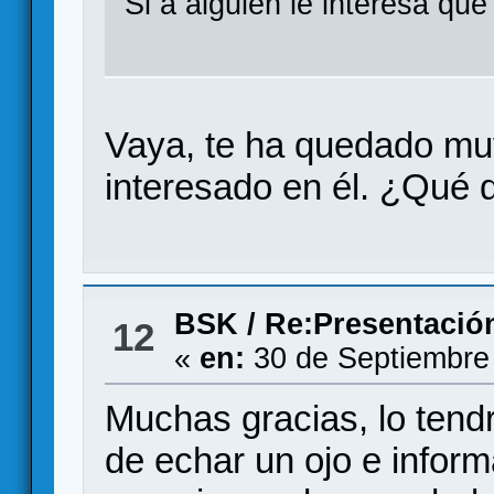
Si a alguien le interesa qu
Vaya, te ha quedado muy
interesado en él. ¿Qué 
BSK
/
Re:Presentació
12
«
en:
30 de Septiembre
Muchas gracias, lo tend
de echar un ojo e infor