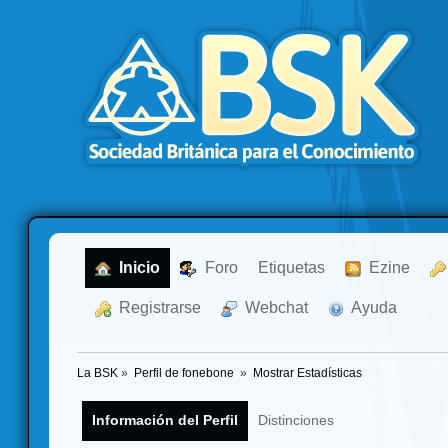
  Inicio
  Foro
Etiquetas
  Ezine
  Registrarse
  Webchat
  Ayuda
La BSK
»
Perfil de fonebone 
»
Mostrar Estadísticas
Información del Perfil
Distinciones