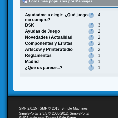
Foros más populares por Mensajes
Ayudadme a elegir: ¿Qué juego
4
me compro?
BSK
3
Ayudas de Juego
2
Novedades / Actualidad
2
Componentes y Erratas
2
Artscow y PrinterStudio
2
Reglamentos
1
Madrid
1
¿Qué os parece...?
1
SMF 2.0.15
|
SMF © 2013
,
Simple Machines
SimplePortal 2.3.5 © 2008-2012, SimplePortal
SMFSimple.com Theme | Skin Samp