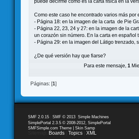
puede decirme cómo es la carta física en la ver
Como este caso he encontrado varios más por 
- Página 18: en la imagen de la carta de Pie Gr
- Página 22, 23, 24 y 27: en la imagen de la car
un corazón sin número. En la carta en español 
- Página 29: en la imagen del Látigo trenzado, 
¿De qué versión hay que fiarse?
Para este mensaje,
1
Mie
Páginas: [
1
]
SMF 2.0.15
|
SMF © 2013
,
Simple Machines
SimplePortal 2.3.5 © 2008-2012, SimplePortal
SMFSimple.com Theme | Skin Samp
Sitemap:
Boards
|
Topics
|
XML