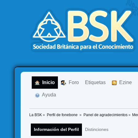
  Inicio
  Foro
Etiquetas
  Ezine
  Ayuda
La BSK
»
Perfil de fonebone 
»
Panel de agradecimientos
»
Men
Información del Perfil
Distinciones