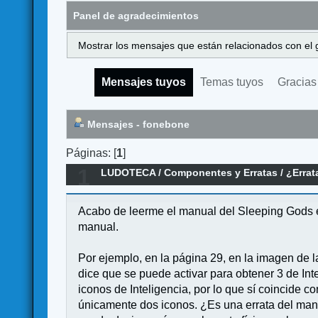
Panel de agradecimientos
Mostrar los mensajes que están relacionados con el 
Mensajes tuyos
Temas tuyos
Gracias
Mensajes - fonebone
Páginas: [
1
]
1
LUDOTECA
/
Componentes y Erratas
/
¿Errat
Acabo de leerme el manual del Sleeping Gods e
manual.
Por ejemplo, en la página 29, en la imagen de l
dice que se puede activar para obtener 3 de Int
iconos de Inteligencia, por lo que sí coincide c
únicamente dos iconos. ¿Es una errata del manu