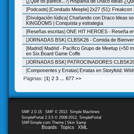
[
¿Qué os parece...?
]
Hispania de Draco ideas ¿Qu
[
Podcasts
]
[Condado Meeple] 2x27 (51): Freakcon
[
Divulgación lúdica
]
Charlando con Draco Ideas s
KINGDOMS | Conquista y estrategia
[
Reseñas escritas
]
ONE HIT HEROES - Reseña en 
[
JORNADAS BSK
]
CLBSK26 - Comida de Bienve
[
Madrid
]
Madrid - Pacífico Grupo de Meetup (+50 
en Six Board Game Coffe
[
JORNADAS BSK
]
PATROCINADORES CLBSK2
[
Componentes y Erratas
]
Erratas en Storyfold: Wi
Páginas: [
1
]
2
3
...
677
>>
SMF 2.0.15
|
SMF © 2013
,
Simple Machines
SimplePortal 2.3.5 © 2008-2012, SimplePortal
SMFSimple.com Theme | Skin Samp
Sitemap:
Boards
|
Topics
|
XML