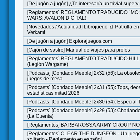
[
De jugón a jugón
]
¿Te interesaría un trivial super
[
Reglamentos
]
REGLAMENTO TRADUCIDO "MOH
WARS: AVALON DIGITAL)
[
Novedades / Actualidad
]
Librojuego 📒 Patrulla en
Verkami
[
De jugón a jugón
]
Explorajuegos.com
[
Cajón de sastre
]
Manual de viajes para profes
[
Reglamentos
]
REGLAMENTO TRADUCIDO HILL
(Legión Wargame)
[
Podcasts
]
[Condado Meeple] 2x32 (56): La obsole
juegos de mesa
[
Podcasts
]
[Condado Meeple] 2x31 (55): Tops, dec
estadísticas mitad 2026
[
Podcasts
]
[Condado Meeple] 2x30 (54): Especial
[
Podcasts
]
[Condado Meeple] 2x29 (53): Charlando
(La Cuenta)
[
Reglamentos
]
BARBAROSSA ARMY GROUP NO
[
Reglamentos
]
CLEAR THE DUNGEON - Un juego 
solitario - Reglamento en español