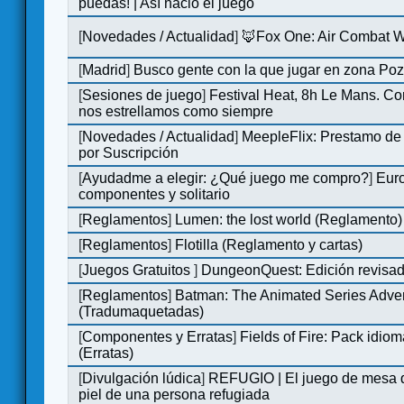
puedas! | Así nació el juego
[
Novedades / Actualidad
]
🦊Fox One: Air Combat 
[
Madrid
]
Busco gente con la que jugar en zona Po
[
Sesiones de juego
]
Festival Heat, 8h Le Mans. C
nos estrellamos como siempre
[
Novedades / Actualidad
]
MeepleFlix: Prestamo de
por Suscripción
[
Ayudadme a elegir: ¿Qué juego me compro?
]
Eur
componentes y solitario
[
Reglamentos
]
Lumen: the lost world (Reglamento)
[
Reglamentos
]
Flotilla (Reglamento y cartas)
[
Juegos Gratuitos
]
DungeonQuest: Edición revisad
[
Reglamentos
]
Batman: The Animated Series Adve
(Tradumaquetadas)
[
Componentes y Erratas
]
Fields of Fire: Pack id
(Erratas)
[
Divulgación lúdica
]
REFUGIO | El juego de mesa q
piel de una persona refugiada