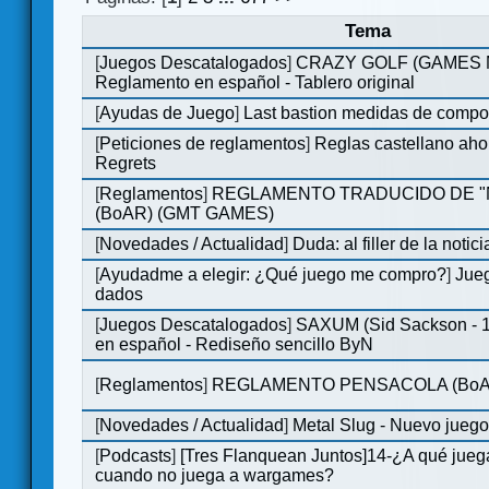
Tema
[
Juegos Descatalogados
]
CRAZY GOLF (GAMES Ma
Reglamento en español - Tablero original
[
Ayudas de Juego
]
Last bastion medidas de comp
[
Peticiones de reglamentos
]
Reglas castellano aho
Regrets
[
Reglamentos
]
REGLAMENTO TRADUCIDO DE 
(BoAR) (GMT GAMES)
[
Novedades / Actualidad
]
Duda: al filler de la notici
[
Ayudadme a elegir: ¿Qué juego me compro?
]
Jueg
dados
[
Juegos Descatalogados
]
SAXUM (Sid Sackson - 
en español - Rediseño sencillo ByN
[
Reglamentos
]
REGLAMENTO PENSACOLA (BoA
[
Novedades / Actualidad
]
Metal Slug - Nuevo jueg
[
Podcasts
]
[Tres Flanquean Juntos]14-¿A qué jue
cuando no juega a wargames?