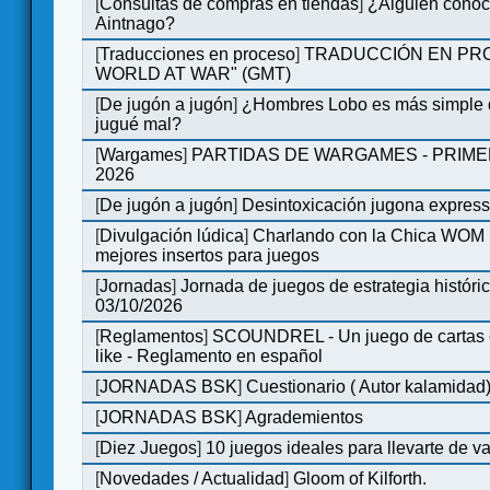
[
Consultas de compras en tiendas
]
¿Alguien conoce
Aintnago?
[
Traducciones en proceso
]
TRADUCCIÓN EN PRO
WORLD AT WAR" (GMT)
[
De jugón a jugón
]
¿Hombres Lobo es más simple q
jugué mal?
[
Wargames
]
PARTIDAS DE WARGAMES - PRIM
2026
[
De jugón a jugón
]
Desintoxicación jugona expres
[
Divulgación lúdica
]
Charlando con la Chica WOM | 
mejores insertos para juegos
[
Jornadas
]
Jornada de juegos de estrategia históri
03/10/2026
[
Reglamentos
]
SCOUNDREL - Un juego de cartas en
like - Reglamento en español
[
JORNADAS BSK
]
Cuestionario ( Autor kalamidad
[
JORNADAS BSK
]
Agrademientos
[
Diez Juegos
]
10 juegos ideales para llevarte de 
[
Novedades / Actualidad
]
Gloom of Kilforth.