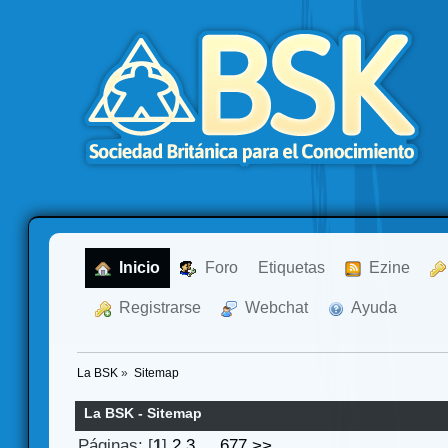
  Inicio
  Foro
Etiquetas
  Ezine
  Registrarse
  Webchat
  Ayuda
La BSK
»
Sitemap
La BSK - Sitemap
Páginas: [
1
]
2
3
...
677
>>