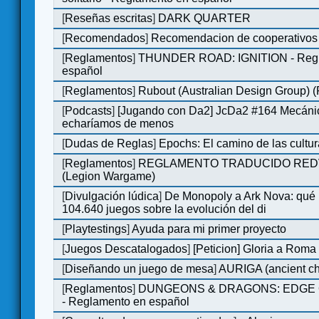
[
Reseñas escritas
]
DARK QUARTER
[
Recomendados
]
Recomendacion de cooperativos 
[
Reglamentos
]
THUNDER ROAD: IGNITION - Regl
español
[
Reglamentos
]
Rubout (Australian Design Group) 
[
Podcasts
]
[Jugando con Da2] JcDa2 #164 Mecáni
echaríamos de menos
[
Dudas de Reglas
]
Epochs: El camino de las cultu
[
Reglamentos
]
REGLAMENTO TRADUCIDO RED
(Legion Wargame)
[
Divulgación lúdica
]
De Monopoly a Ark Nova: qué
104.640 juegos sobre la evolución del di
[
Playtestings
]
Ayuda para mi primer proyecto
[
Juegos Descatalogados
]
[Peticion] Gloria a Roma
[
Diseñando un juego de mesa
]
AURIGA (ancient cha
[
Reglamentos
]
DUNGEONS & DRAGONS: EDGE 
- Reglamento en español