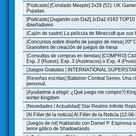
[
Podcasts
]
[Condado Meeple] 2x28 (52): UK Games
Pujadas
[
Podcasts
]
[Jugando con Da2] JcDa2 #163 TOP10 
diseñadores
[
Cajón de sastre
]
La película de Minecraft que sus 
[
Concursos sobre diseño de juegos de mesa
]
20º 
Granollers de creación de juegos de mesa
[
Consultas de compras en tiendas
]
[COMPRO] C&C
Exp. 2 (Rusos), Exp. 3 (Austriacos) o Exp. 4 (Prusi
[
Juegos Gratuitos
]
INTERNATIONAL SUPERSTAR
[
Reseñas escritas
]
Battalion Combat Series. Una cl
personal.
[
Ayudadme a elegir: ¿Qué juego me compro?
]
King
winter kingdom
[
Novedades / Actualidad
]
Star Realms Infinite Repl
[
Al Filler de la noticia
]
Al Filler de la Noticia (12-06
[
Juegos de rol
]
Hablando con Daniel P. Espinosa s
terror gótico de Shadowlands