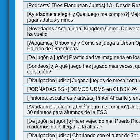
[
Podcasts
]
[Tres Flanquean Juntos] 13 - Desde Ru
[
Ayudadme a elegir: ¿Qué juego me compro?
]
Mejo
jugar adultos y niños
[
Novedades / Actualidad
]
Kingdom Come: Deliveran
ha vuelto
[
Wargames
]
Unboxing y Cómo se juega a Urban Op
Edición de DracoIdeas
[
De jugón a jugón
]
Practicidad vs imaginería en lo
[
Sondeos
]
¿ A qué juego has jugado más veces, qu
colección?
[
Divulgación lúdica
]
Jugar a juegos de mesa con u
[
JORNADAS BSK
]
DEMOS URMS en CLBSK 26
[
Pintores, escultores y artistas
]
Pintor Alicante y en
[
Ayudadme a elegir: ¿Qué juego me compro?
]
Jue
30 minutos para alumnos de la ESO
[
De jugón a jugón
]
¿Ha envejecido mal Puerto Rico
modernos no le llegan a la altura?
[
Divulgación lúdica
]
Charlando con el autor de 7a: