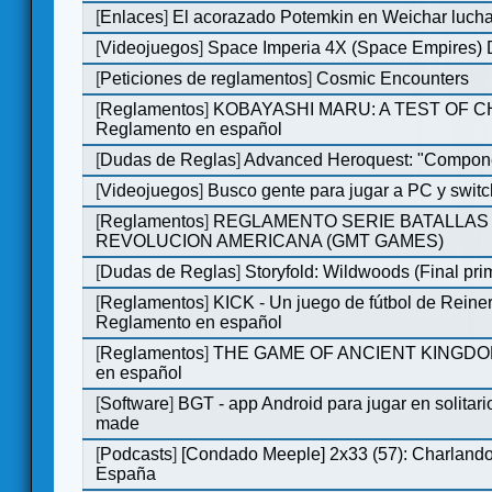
[
Enlaces
]
El acorazado Potemkin en Weichar lucha
[
Videojuegos
]
Space Imperia 4X (Space Empires) D
[
Peticiones de reglamentos
]
Cosmic Encounters
[
Reglamentos
]
KOBAYASHI MARU: A TEST OF 
Reglamento en español
[
Dudas de Reglas
]
Advanced Heroquest: "Compone
[
Videojuegos
]
Busco gente para jugar a PC y switc
[
Reglamentos
]
REGLAMENTO SERIE BATALLAS 
REVOLUCION AMERICANA (GMT GAMES)
[
Dudas de Reglas
]
Storyfold: Wildwoods (Final prim
[
Reglamentos
]
KICK - Un juego de fútbol de Reiner
Reglamento en español
[
Reglamentos
]
THE GAME OF ANCIENT KINGDOM
en español
[
Software
]
BGT - app Android para jugar en solitari
made
[
Podcasts
]
[Condado Meeple] 2x33 (57): Charlan
España