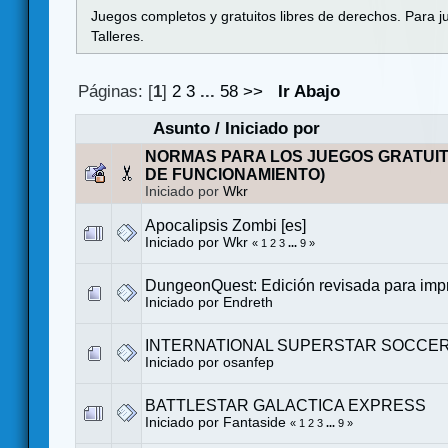
Juegos completos y gratuitos libres de derechos. Para j
Talleres.
Páginas: [
1
]
2
3
...
58
>>
Ir Abajo
Asunto
/
Iniciado por
NORMAS PARA LOS JUEGOS GRATUI
DE FUNCIONAMIENTO)
Iniciado por
Wkr
Apocalipsis Zombi [es]
Iniciado por
Wkr
«
1
2
3
...
9
»
DungeonQuest: Edición revisada para impr
Iniciado por
Endreth
INTERNATIONAL SUPERSTAR SOCCER 
Iniciado por
osanfep
BATTLESTAR GALACTICA EXPRESS
Iniciado por
Fantaside
«
1
2
3
...
9
»