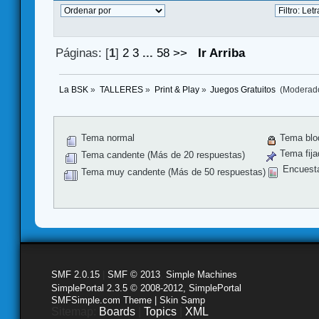
Páginas: [
1
]
2
3
...
58
>>
Ir Arriba
La BSK
»
TALLERES
»
Print & Play
»
Juegos Gratuitos 
(Moderad
Tema normal
Tema blo
Tema fija
Tema candente (Más de 20 respuestas)
Encuest
Tema muy candente (Más de 50 respuestas)
SMF 2.0.15
|
SMF © 2013
,
Simple Machines
SimplePortal 2.3.5 © 2008-2012, SimplePortal
SMFSimple.com Theme | Skin Samp
Sitemap:
Boards
|
Topics
|
XML