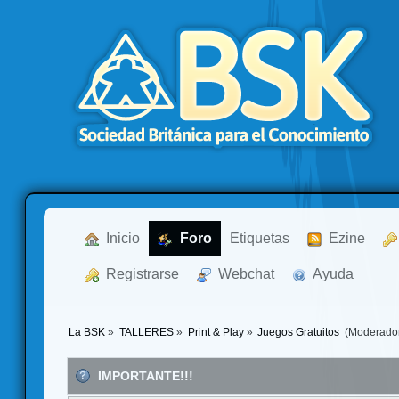
  Inicio
  Foro
Etiquetas
  Ezine
  Registrarse
  Webchat
  Ayuda
La BSK
»
TALLERES
»
Print & Play
»
Juegos Gratuitos 
(Moderado
IMPORTANTE!!!