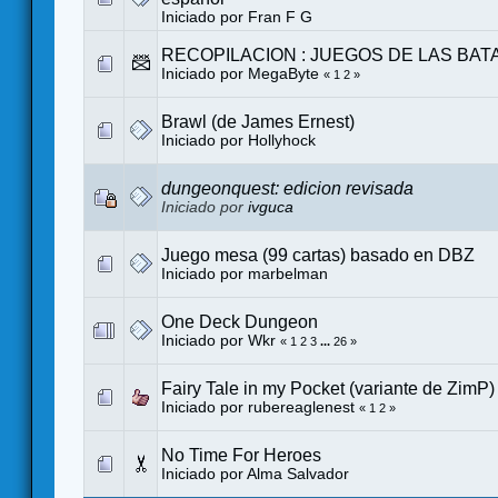
Iniciado por
Fran F G
RECOPILACION : JUEGOS DE LAS BAT
Iniciado por MegaByte
«
1
2
»
Brawl (de James Ernest)
Iniciado por
Hollyhock
dungeonquest: edicion revisada
Iniciado por
ivguca
Juego mesa (99 cartas) basado en DBZ
Iniciado por
marbelman
One Deck Dungeon
Iniciado por
Wkr
«
1
2
3
...
26
»
Fairy Tale in my Pocket (variante de ZimP) 
Iniciado por
rubereaglenest
«
1
2
»
No Time For Heroes
Iniciado por
Alma Salvador