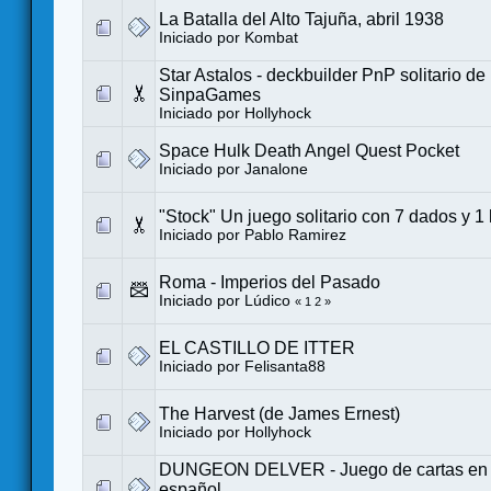
La Batalla del Alto Tajuña, abril 1938
Iniciado por
Kombat
Star Astalos - deckbuilder PnP solitario d
SinpaGames
Iniciado por
Hollyhock
Space Hulk Death Angel Quest Pocket
Iniciado por
Janalone
"Stock" Un juego solitario con 7 dados y 1
Iniciado por
Pablo Ramirez
Roma - Imperios del Pasado
Iniciado por
Lúdico
«
1
2
»
EL CASTILLO DE ITTER
Iniciado por
Felisanta88
The Harvest (de James Ernest)
Iniciado por
Hollyhock
DUNGEON DELVER - Juego de cartas en so
español