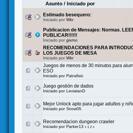
Asunto
/
Iniciado por
Estimado besequero:
Iniciado por
Wkr
Publicacion de Mensajes: Normas. LE
PUBLICAR!!!!!!
Iniciado por
gixmo
RECOMENDACIONES PARA INTRODUC
LOS JUEGOS DE MESA
Iniciado por
Wkr
Juegos de menos de 30 minutos para alum
ESO
Iniciado por
Patrafisic
Juego gestión de dados
Iniciado por
LeviatanD
Mejor Unlock apto para jugar adultos y niñ
Iniciado por
Snow05
Recomendacion dungeon crawler
Iniciado por
Parker13
«
1
2
»