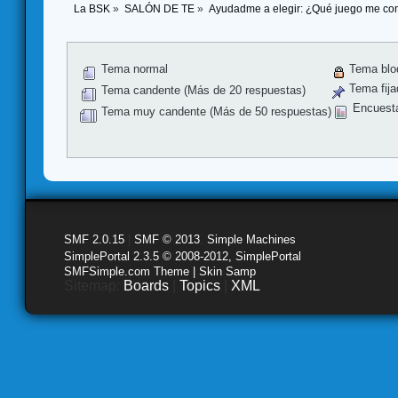
La BSK
»
SALÓN DE TE
»
Ayudadme a elegir: ¿Qué juego me co
Tema normal
Tema blo
Tema fija
Tema candente (Más de 20 respuestas)
Encuest
Tema muy candente (Más de 50 respuestas)
SMF 2.0.15
|
SMF © 2013
,
Simple Machines
SimplePortal 2.3.5 © 2008-2012, SimplePortal
SMFSimple.com Theme | Skin Samp
Sitemap:
Boards
|
Topics
|
XML