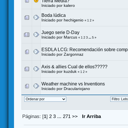
Tierra Media?
Iniciado por
kalero
Boda lúdica
Iniciado por
hechigenio
«
1
2
»
Juego serie D-Day
Iniciado por
Marcus
«
1
2
3
...
5
»
ESDLA LCG: Recomendación sobre comp
Iniciado por
Zargonnaz
Axis & allies Cual de ellos?????
Iniciado por kuzduk
«
1
2
»
Weather machine vs Inventions
Iniciado por
Draculariojano
Páginas: [
1
]
2
3
...
271
>>
Ir Arriba