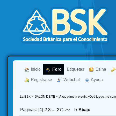
  Inicio
  Foro
Etiquetas
  Ezine
  Registrarse
  Webchat
  Ayuda
La BSK
»
SALÓN DE TE
»
Ayudadme a elegir: ¿Qué juego me co
Páginas: [
1
]
2
3
...
271
>>
Ir Abajo