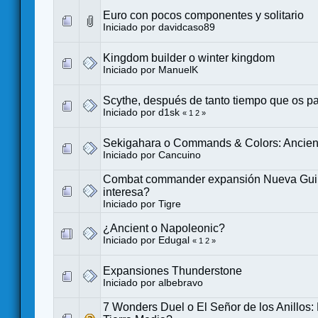
Euro con pocos componentes y solitario
Iniciado por
davidcaso89
Kingdom builder o winter kingdom
Iniciado por
ManuelK
Scythe, después de tanto tiempo que os p
Iniciado por
d1sk
«
1
2
»
Sekigahara o Commands & Colors: Ancien
Iniciado por
Cancuino
Combat commander expansión Nueva Gui
interesa?
Iniciado por
Tigre
¿Ancient o Napoleonic?
Iniciado por
Edugal
«
1
2
»
Expansiones Thunderstone
Iniciado por
albebravo
7 Wonders Duel o El Señor de los Anillos: 