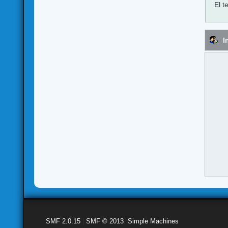
El t
I
SMF 2.0.15
|
SMF © 2013
,
Simple Machines