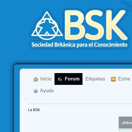
  Inicio
  Forum
Etiquetas
  Ezine
  Ayuda
La BSK
¡Adve