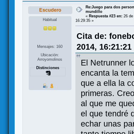
Re:Juego para dos persona
Escudero
mundillo
«
Respuesta #23 en:
26 de 
Habitual
16:29:35 »
Cita de: foneb
2014, 16:21:21
Mensajes: 160
Ubicación:
Arroyomolinos
El Netrunner l
Distinciones
encanta la tem
que a ella la 
primeras. Creo
al que me qued
el que tendré 
echar unas par
tanto tiempo l