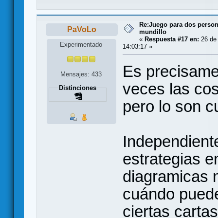
Re:Juego para dos persona
PaVoLo
mundillo
«
Respuesta #17 en:
26 de 
Experimentado
14:03:17 »
Es precisame
Mensajes: 433
veces las co
Distinciones
pero lo son 
Independient
estrategias e
diagramicas 
cuándo puede
ciertas carta