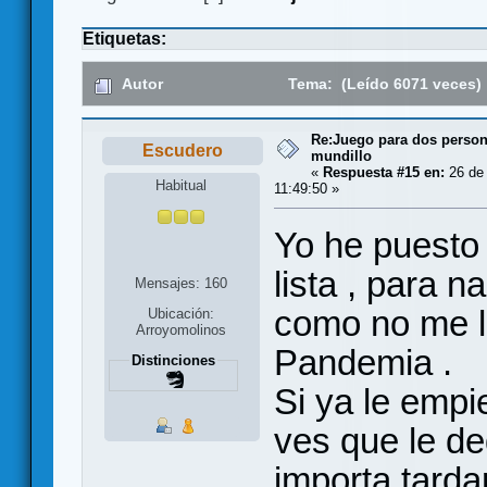
Etiquetas:
Autor
Tema: (Leído 6071 veces)
Re:Juego para dos persona
Escudero
mundillo
«
Respuesta #15 en:
26 de 
Habitual
11:49:50 »
Yo he puesto
lista , para 
Mensajes: 160
como no me lo
Ubicación:
Arroyomolinos
Pandemia .
Distinciones
Si ya le empi
ves que le de
importa tarda