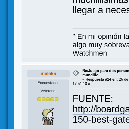
llegar a nece
" En mi opinión la
algo muy sobreva
Watchmen
Re:Juego para dos persona
meleke
mundillo
«
Respuesta #24 en:
26 de 
Encuestador
17:51:10 »
Veterano
FUENTE:
http://board
150-best-gat