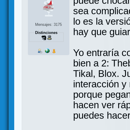
puede chocar 
sea complica
lo es la versi
Mensajes: 3175
hay que guia
Distinciones
Yo entraría c
bien a 2: Th
Tikal, Blox. 
interacción y
porque pegan
hacen ver rá
puedes hacer