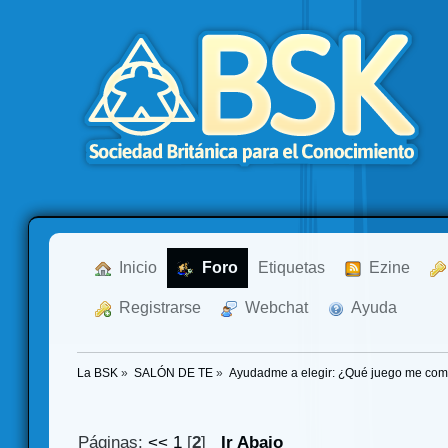
  Inicio
  Foro
Etiquetas
  Ezine
  Registrarse
  Webchat
  Ayuda
La BSK
»
SALÓN DE TE
»
Ayudadme a elegir: ¿Qué juego me co
Páginas:
<<
1
[
2
]
Ir Abajo