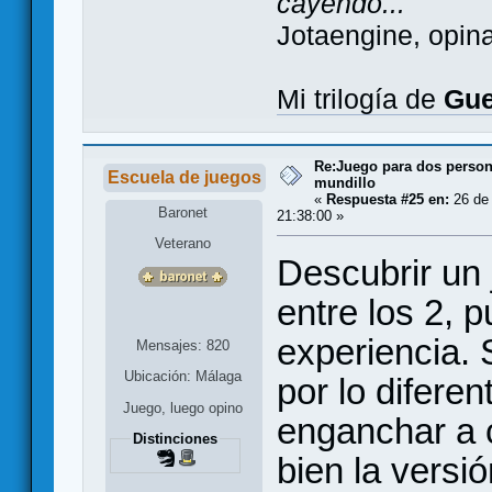
cayendo..."
Jotaengine, opin
Mi trilogía de
Gue
Re:Juego para dos persona
Escuela de juegos
mundillo
«
Respuesta #25 en:
26 de 
Baronet
21:38:00 »
Veterano
Descubrir un 
entre los 2, 
experiencia. 
Mensajes: 820
Ubicación: Málaga
por lo difere
Juego, luego opino
enganchar a 
Distinciones
bien la versió