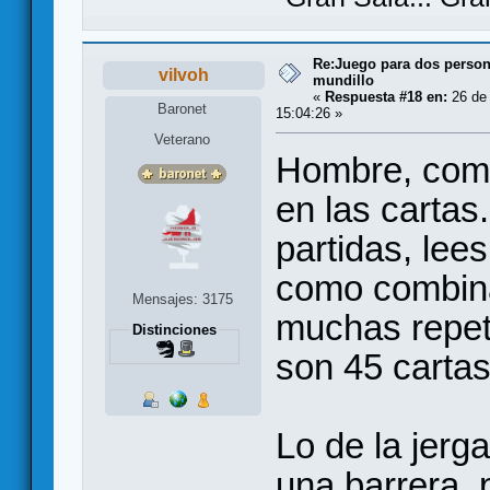
Re:Juego para dos persona
vilvoh
mundillo
«
Respuesta #18 en:
26 de 
Baronet
15:04:26 »
Veterano
Hombre, como
en las cartas
partidas, lee
como combina
Mensajes: 3175
muchas repet
Distinciones
son 45 cartas
Lo de la jerg
una barrera, 