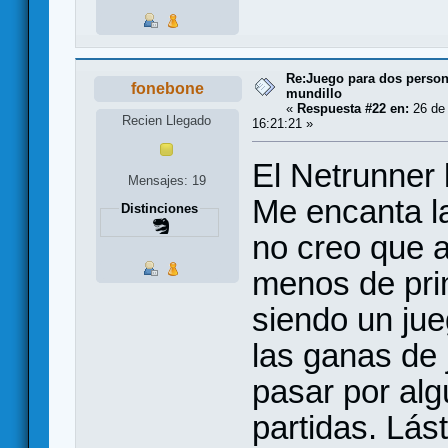
Re:Juego para dos persona
fonebone
mundillo
«
Respuesta #22 en:
26 de 
Recien Llegado
16:21:21 »
El Netrunner 
Mensajes: 19
Me encanta la
Distinciones
no creo que a 
menos de pri
siendo un ju
las ganas de 
pasar por alg
partidas. Lás