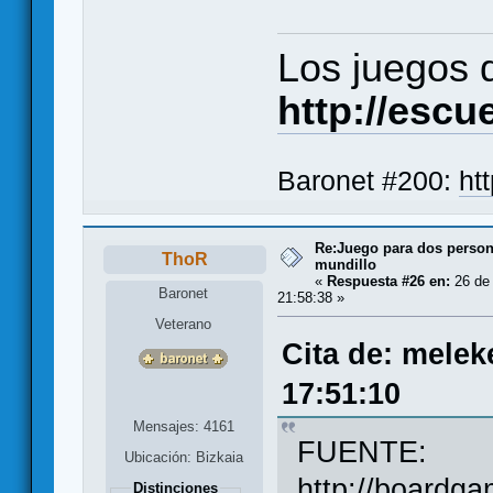
Los juegos
http://esc
Baronet #200:
ht
Re:Juego para dos persona
ThoR
mundillo
«
Respuesta #26 en:
26 de 
Baronet
21:58:38 »
Veterano
Cita de: melek
17:51:10
Mensajes: 4161
FUENTE:
Ubicación: Bizkaia
http://boardg
Distinciones