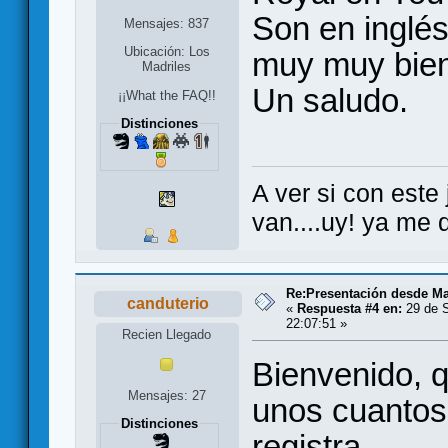
Son en inglés
Mensajes: 837
Ubicación: Los
muy muy bien
Madriles
Un saludo.
¡¡What the FAQ!!
Distinciones
A ver si con este
van....uy! ya me 
Re:Presentación desde Ma
canduterio
«
Respuesta #4 en:
29 de S
22:07:51 »
Recien Llegado
Bienvenido, q
Mensajes: 27
unos cuantos
Distinciones
registra.