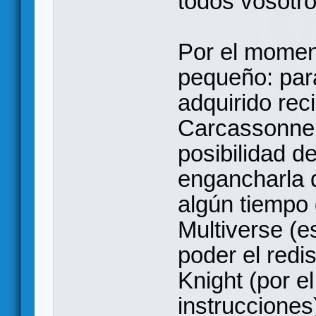
todos vosotro
Por el momen
pequeño: para
adquirido rec
Carcassonne 
posibilidad d
engancharla d
algún tiempo 
Multiverse (e
poder el redi
Knight (por e
instrucciones)