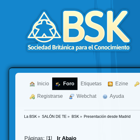
  Inicio
  Foro
Etiquetas
  Ezine
  Registrarse
  Webchat
  Ayuda
La BSK
»
SALÓN DE TE
»
BSK
»
Presentación desde Madrid
Páginas: [
1
]
Ir Abajo