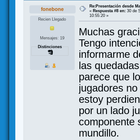
Re:Presentación desde Ma
fonebone
«
Respuesta #8 en:
30 de S
10:55:20 »
Recien Llegado
Muchas gracia
Mensajes: 19
Tengo intenci
Distinciones
informarme d
las quedadas
parece que l
jugadores no 
estoy perdie
por un lado ju
componente so
mundillo.