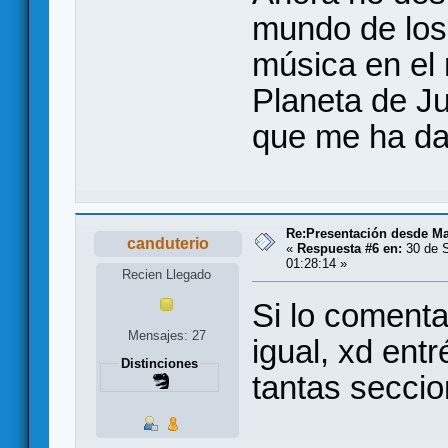
mundo de los
música en el 
Planeta de Ju
que me ha d
Re:Presentación desde Ma
canduterio
«
Respuesta #6 en:
30 de S
01:28:14 »
Recien Llegado
Si lo coment
Mensajes: 27
igual, xd entr
Distinciones
tantas seccio