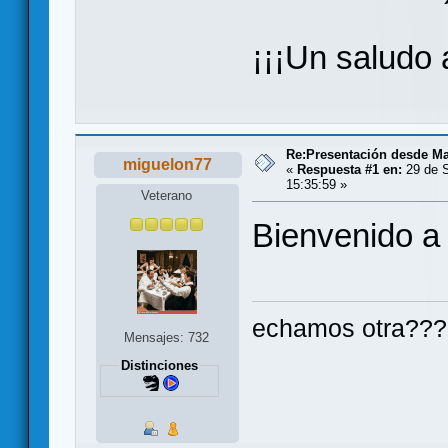
¡¡¡Un saludo a
Re:Presentación desde Ma
miguelon77
«
Respuesta #1 en:
29 de S
15:35:59 »
Veterano
Bienvenido a 
echamos otra???
Mensajes: 732
Distinciones