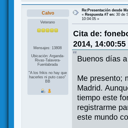
Re:Presentación desde Ma
Calvo
«
Respuesta #7 en:
30 de S
10:04:05 »
Veterano
Cita de: foneb
2014, 14:00:55
Mensajes: 13808
Ubicación: Arganda-
Buenos días a
Rivas-Talavera-
Fuenlabrada
"A los frikis no hay que
Me presento; 
hacerles ni puto caso"
BB
Madrid. Aunqu
tiempo este fo
registrarme pa
este mundo co