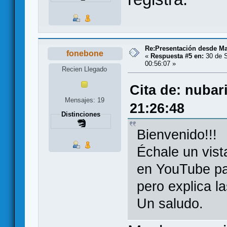
Re:Presentación desde Ma
fonebone
«
Respuesta #5 en:
30 de S
00:56:07 »
Recien Llegado
Cita de: nubar
Mensajes: 19
21:26:48
Distinciones
Bienvenido!!!
Échale un vist
en YouTube pa
pero explica 
Un saludo.