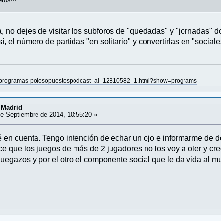
eros!!!
a, no dejes de visitar los subforos de "quedadas" y "jornadas" 
sí, el número de partidas "en solitario" y convertirlas en "sociale
ar-programas-polosopuestospodcast_al_12810582_1.html?show=programs
 Madrid
e Septiembre de 2014, 10:55:20 »
é en cuenta. Tengo intención de echar un ojo e informarme de 
e que los juegos de más de 2 jugadores no los voy a oler y c
juegazos y por el otro el componente social que le da vida al mu