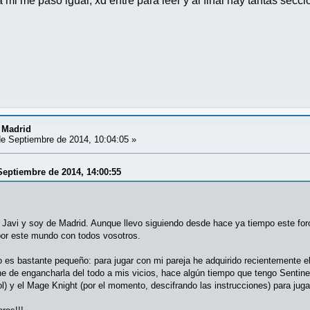
mi me pasó igual, xd entré para leer y al final hay tantas secc
 Madrid
e Septiembre de 2014, 10:04:05 »
Septiembre de 2014, 14:00:55
Javi y soy de Madrid. Aunque llevo siguiendo desde hace ya tiempo este foro
 por este mundo con todos vosotros.
 es bastante pequeño: para jugar con mi pareja he adquirido recientemente el
ne de engancharla del todo a mis vicios, hace algún tiempo que tengo Sentine
l) y el Mage Knight (por el momento, descifrando las instrucciones) para jugar