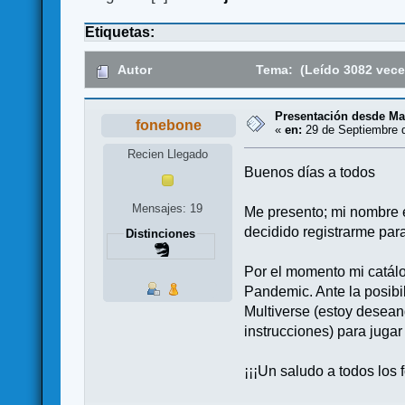
Etiquetas:
Autor
Tema: (Leído 3082 vece
Presentación desde Ma
fonebone
«
en:
29 de Septiembre d
Recien Llegado
Buenos días a todos
Mensajes: 19
Me presento; mi nombre e
decidido registrarme par
Distinciones
Por el momento mi catálo
Pandemic. Ante la posibi
Multiverse (estoy desean
instrucciones) para jugar 
¡¡¡Un saludo a todos los f