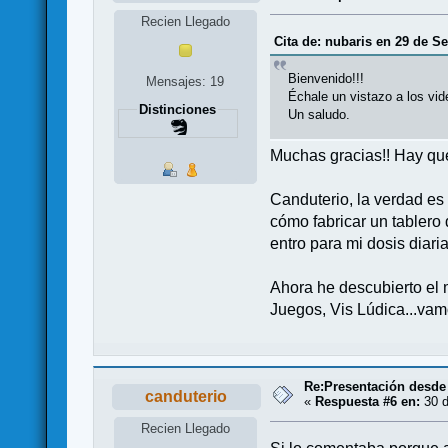
Recien Llegado
Cita de: nubaris en 29 de S
Bienvenido!!!
Mensajes: 19
Échale un vistazo a los vi
Distinciones
Un saludo.
Muchas gracias!! Hay que
Canduterio, la verdad es
cómo fabricar un tablero
entro para mi dosis diari
Ahora he descubierto el 
Juegos, Vis Lúdica...va
Re:Presentación desde
canduterio
«
Respuesta #6 en:
30 d
Recien Llegado