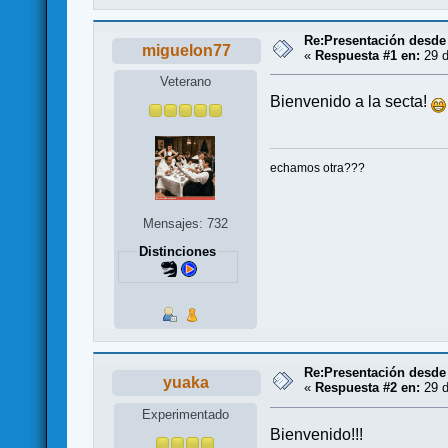
Re:Presentación desde
miguelon77
«
Respuesta #1 en:
29 d
Veterano
Bienvenido a la secta!
echamos otra???
Mensajes: 732
Distinciones
Re:Presentación desde
yuaka
«
Respuesta #2 en:
29 d
Experimentado
Bienvenido!!!