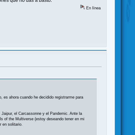
iones que no das a basto.
En línea
, es ahora cuando he decidido registrarme para
 Jaipur, el Carcassonne y el Pandemic. Ante la
ls of the Multiverse (estoy deseando tener en mi
 en solitario.