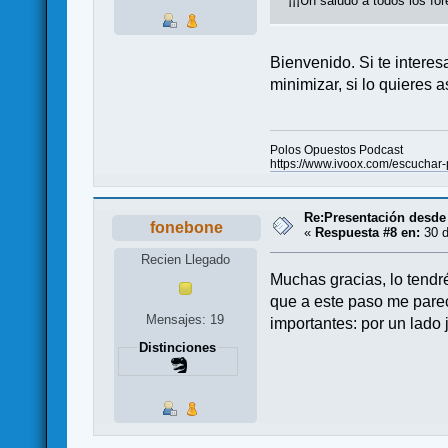
¡¡¡Un saludo a todos los for
Bienvenido. Si te interes
minimizar, si lo quieres a
Polos Opuestos Podcast
https://www.ivoox.com/escuch
Re:Presentación desde
fonebone
«
Respuesta #8 en:
30 d
Recien Llegado
Muchas gracias, lo tendr
que a este paso me parec
Mensajes: 19
importantes: por un lado 
Distinciones