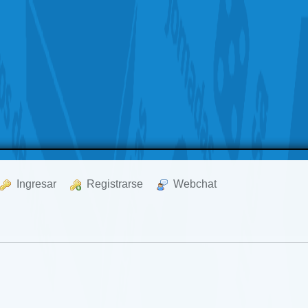
  Ingresar
  Registrarse
  Webchat