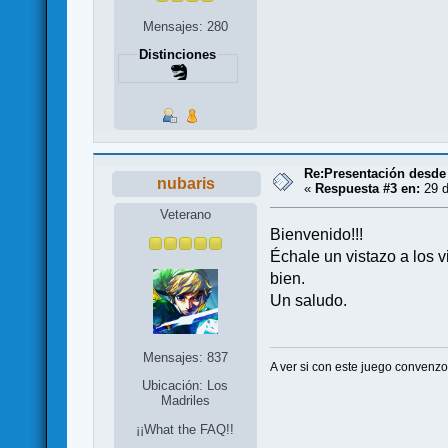
Mensajes: 280
Distinciones
Re:Presentación desde
nubaris
«
Respuesta #3 en:
29 d
Veterano
Bienvenido!!!
Échale un vistazo a los
bien.
Un saludo.
Mensajes: 837
A ver si con este juego convenzo a
Ubicación: Los
Madriles
¡¡What the FAQ!!