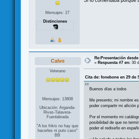
Si lo comentaba porque a 
Mensajes: 27
Distinciones
Re:Presentación desde
Calvo
«
Respuesta #7 en:
30 d
Veterano
Cita de: fonebone en 29 de 
Buenos días a todos
Mensajes: 13808
Me presento; mi nombre es 
poder compartir mi afición
Ubicación: Arganda-
Rivas-Talavera-
Por el momento mi catálogo
Fuenlabrada
posibilidad de que no termi
"A los frikis no hay que
poder el rediseño en españo
hacerles ni puto caso"
BB