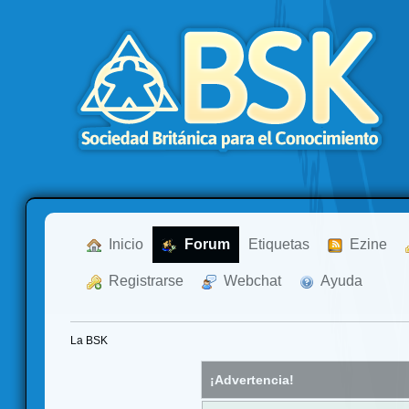
  Inicio
  Forum
Etiquetas
  Ezine
  Registrarse
  Webchat
  Ayuda
La BSK
¡Advertencia!