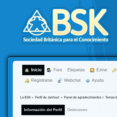
  Inicio
  Foro
Etiquetas
  Ezine
  Registrarse
  Webchat
  Ayuda
La BSK
»
Perfil de Janhout 
»
Panel de agradecimientos
»
Temas t
Información del Perfil
Distinciones