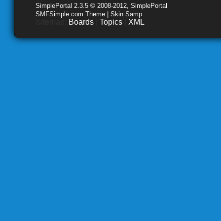
SimplePortal 2.3.5 © 2008-2012, SimplePortal
SMFSimple.com Theme | Skin Samp
Sitemap:
Boards
|
Topics
|
XML