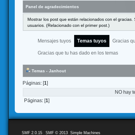
Panel de agradecimientos
Mostrar los post que están relacionados con el gracias.
usuarios. (Relacionado con el primer post.)
Mensajes tuyos
Temas tuyos
Gracias q
Gracias que tu has dado en los temas
Temas - Janhout
Páginas: [
1
]
NO hay t
Páginas: [
1
]
SMF 2.0.15
|
SMF © 2013
,
Simple Machines