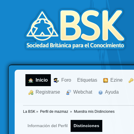
  Inicio
  Foro
Etiquetas
  Ezine
  Registrarse
  Webchat
  Ayuda
La BSK
»
Perfil de mazmaz 
»
Muestra mis Distinciones
Información del Perfil
Distinciones