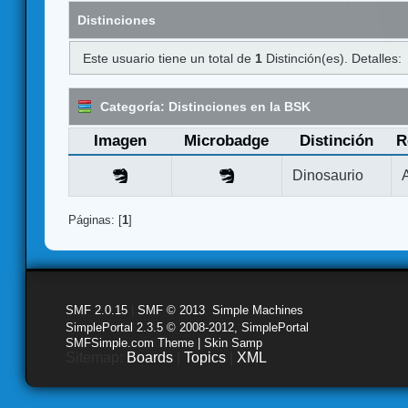
Distinciones
Este usuario tiene un total de
1
Distinción(es). Detalles:
Categoría: Distinciones en la BSK
Imagen
Microbadge
Distinción
R
Dinosaurio
Páginas: [
1
]
SMF 2.0.15
|
SMF © 2013
,
Simple Machines
SimplePortal 2.3.5 © 2008-2012, SimplePortal
SMFSimple.com Theme | Skin Samp
Sitemap:
Boards
|
Topics
|
XML