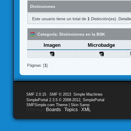
Distinciones
Este usuario tiene un total de
1
Distinción(es). Detalle
Categoría: Distinciones en la BSK
Imagen
Microbadge
Páginas: [
1
]
SMF 2.0.15
|
SMF © 2013
,
Simple Machines
SimplePortal 2.3.5 © 2008-2012, SimplePortal
SMFSimple.com Theme | Skin Samp
Sitemap:
Boards
|
Topics
|
XML