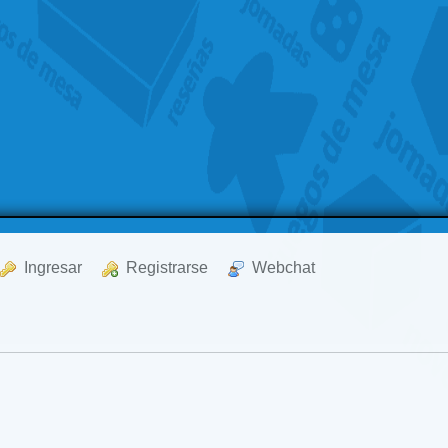
  Ingresar
  Registrarse
  Webchat