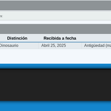
s:
Distinción
Recibida a fecha
Dinosaurio
Abril 25, 2025
Antigüedad (má