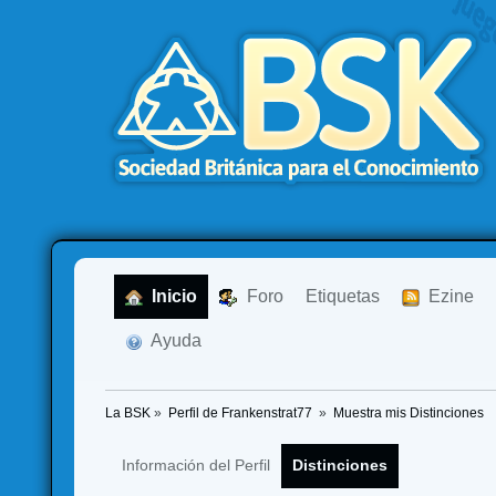
  Inicio
  Foro
Etiquetas
  Ezine
  Ayuda
La BSK
»
Perfil de Frankenstrat77 
»
Muestra mis Distinciones
Información del Perfil
Distinciones