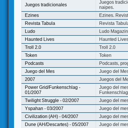
Juegos tradici
Juegos tradicionales
naipes.
Ezines
Ezines. Revist
Revista Tabula
Revista Tabul
Ludo
Ludo Magazi
Haunted Lives
Haunted Live
Troll 2.0
Troll 2.0
Token
Token
Podcasts
Podcasts, pro
Juego del Mes
Juego del Me
2007
Juegos del Me
Power Grid/Funkenschlag -
Juego del mes
01/2007
Funkenschlag 
Twilight Struggle - 02/2007
Juego del mes
Yspahan - 03/2007
Juego del me
Civilization (AH) - 04/2007
Juego del mes 
Dune (AH/Descartes) - 05/2007
Juego del me