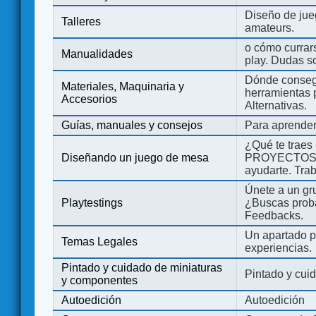
Diseño de jue
Talleres
amateurs.
o cómo currars
Manualidades
play. Dudas so
Dónde consegu
Materiales, Maquinaria y
herramientas 
Accesorios
Alternativas.
Guías, manuales y consejos
Para aprender
¿Qué te traes
Diseñando un juego de mesa
PROYECTOS co
ayudarte. Tra
Únete a un gru
Playtestings
¿Buscas probad
Feedbacks.
Un apartado pa
Temas Legales
experiencias.
Pintado y cuidado de miniaturas
Pintado y cui
y componentes
Autoedición
Autoedición