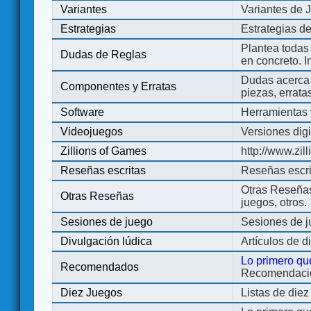
Variantes
Variantes de 
Estrategias
Estrategias d
Plantea todas
Dudas de Reglas
en concreto. 
Dudas acerca 
Componentes y Erratas
piezas, errata
Software
Herramientas 
Videojuegos
Versiones digi
Zillions of Games
http://www.zi
Reseñas escritas
Reseñas escri
Otras Reseñas 
Otras Reseñas
juegos, otros.
Sesiones de juego
Sesiones de 
Divulgación lúdica
Artículos de d
Lo primero qu
Recomendados
Recomendacion
Diez Juegos
Listas de die