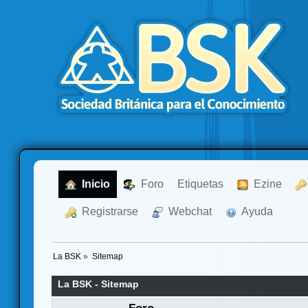
  Inicio
  Foro
Etiquetas
  Ezine
  Registrarse
  Webchat
  Ayuda
La BSK
»
Sitemap
La BSK - Sitemap