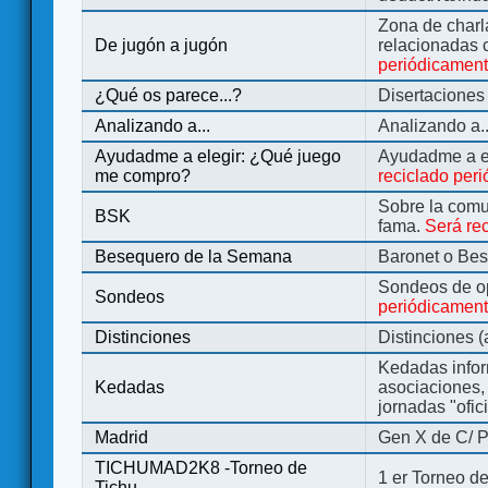
Zona de charl
De jugón a jugón
relacionadas 
periódicamen
¿Qué os parece...?
Disertaciones
Analizando a...
Analizando a..
Ayudadme a elegir: ¿Qué juego
Ayudadme a e
me compro?
reciclado per
Sobre la comu
BSK
fama.
Será re
Besequero de la Semana
Baronet o Be
Sondeos de o
Sondeos
periódicament
Distinciones
Distinciones 
Kedadas infor
Kedadas
asociaciones, 
jornadas "ofic
Madrid
Gen X de C/ P
TICHUMAD2K8 -Torneo de
1 er Torneo de
Tichu