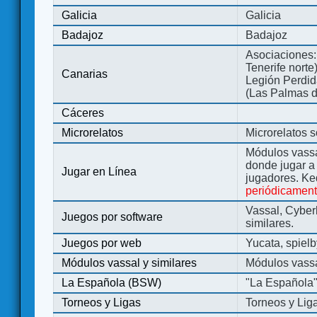
Galicia
Galicia
Badajoz
Badajoz
Asociaciones:
Tenerife norte
Canarias
Legión Perdida
(Las Palmas d
Cáceres
Microrelatos
Microrelatos 
Módulos vassa
donde jugar 
Jugar en Línea
jugadores. Ke
periódicamen
Vassal, Cyber
Juegos por software
similares.
Juegos por web
Yucata, spiel
Módulos vassal y similares
Módulos vassa
La Española (BSW)
"La Española
Torneos y Ligas
Torneos y Lig