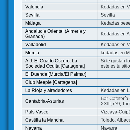
Valencia
Kedadas en V
Sevilla
Sevilla
Málaga
Kedadas bese
Andalucía Oriental (Almería y
Kedadas en An
Granada)
Valladolid
Kedadas en Va
Murcia
kedadas en M
A.J. El Cuarto Oscuro. La
Si te gustan l
Sociedad Oculta [Cartagena]
este es tu sit
El Duende [Murcia/El Palmar]
Club Meeple [Cartagena]
La Rioja y alrededores
Kedadas en L
Bar-Cafetería 
Cantabria-Asturias
XXIII, nº9, To
País Vasco
Vizcaya-Guip
Castilla la Mancha
Toledo, Albac
Navarra
Navarra