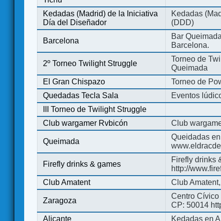
Kedadas (Madrid) de la Iniciativa
Kedadas (Madri
Día del Diseñador
(DDD)
Bar Queimada.
Barcelona
Barcelona.
Torneo de Twil
2º Torneo Twilight Struggle
Queimada
El Gran Chispazo
Torneo de Po
Quedadas Tecla Sala
Eventos lúdico
III Torneo de Twilight Struggle
Club wargamer Rvbicón
Club wargame
Queidadas en
Queimada
www.eldracde
Firefly drinks
Firefly drinks & games
http://www.fir
Club Amatent
Club Amatent,
Centro Cívico 
Zaragoza
CP: 50014 http
Alicante
Kedadas en Al