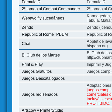
Formula D
Formula D
2º torneo al Combat Commander
2º torneo al
Karmagedon, W
Werewolf y sucedáneos
Tabula, Mafia
Zendo
Zendo (iceho
Republic of Rome "PBEM"
Republic of 
Applet de jav
Chat
hispano.org
El Club de los
El Club de los Martes
http://clubmar
Print & Play
Imprimir y Jug
Juegos Gratuitos
Juegos complet
Juegos Descatalogados
Adaptaciones 
juegos comple
Juegos rediseñados
comerciales q
incluyáis esc
PROHIBIDO.
Artscow y PrinterStudio