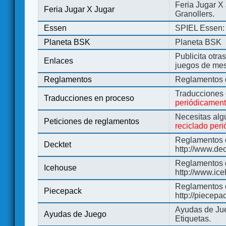
Feria Jugar X
Feria Jugar X Jugar
Granollers.
Essen
SPIEL Essen: 
Planeta BSK
Planeta BSK
Publicita otra
Enlaces
juegos de me
Reglamentos
Reglamentos d
Traducciones
Traducciones en proceso
periódicamen
Necesitas alg
Peticiones de reglamentos
reciclado per
Reglamentos d
Decktet
http://www.de
Reglamentos d
Icehouse
http://www.ic
Reglamentos 
Piecepack
http://piecepa
Ayudas de Jue
Ayudas de Juego
Etiquetas.