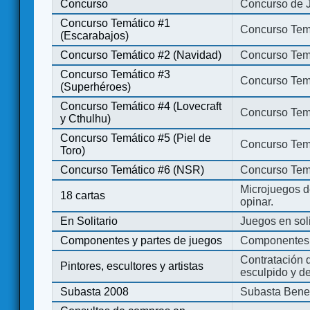
Concurso
Concurso de 
Concurso Temático #1
Concurso Temá
(Escarabajos)
Concurso Temático #2 (Navidad)
Concurso Tem
Concurso Temático #3
Concurso Tem
(Superhéroes)
Concurso Temático #4 (Lovecraft
Concurso Temá
y Cthulhu)
Concurso Temático #5 (Piel de
Concurso Temá
Toro)
Concurso Temático #6 (NSR)
Concurso Tem
Microjuegos d
18 cartas
opinar.
En Solitario
Juegos en soli
Componentes y partes de juegos
Componentes 
Contratación d
Pintores, escultores y artistas
esculpido y d
Subasta 2008
Subasta Bene