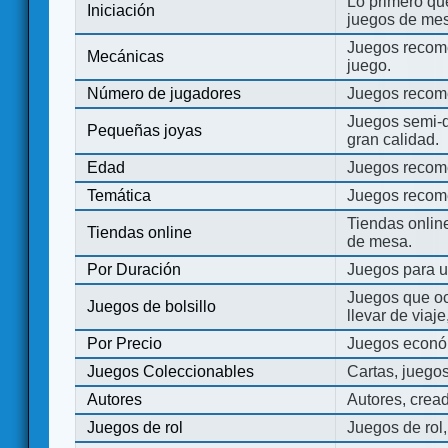
Lo primero que
Iniciación
juegos de mes
Juegos recome
Mecánicas
juego.
Número de jugadores
Juegos recom
Juegos semi-d
Pequeñas joyas
gran calidad.
Edad
Juegos recom
Temática
Juegos recom
Tiendas onli
Tiendas online
de mesa.
Por Duración
Juegos para u
Juegos que o
Juegos de bolsillo
llevar de viaje
Por Precio
Juegos económ
Juegos Coleccionables
Cartas, juego
Autores
Autores, crea
Juegos de rol
Juegos de rol,