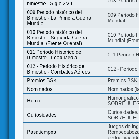
008 Periodo hi
bimestre - Siglo XVII
009 Periodo histórico del
009 Periodo hi
Bimestre - La Primera Guerra
Mundial.
Mundial
010 Periodo histórico del
010 Periodo h
Bimestre - Segunda Guerra
Mundial (Frent
Mundial (Frente Oriental)
011 Periodo Histórico del
011 Periodo H
Bimestre - Edad Media
012 - Periodo Histórico del
012 - Periodo
Bimestre - Combates Aéreos
Premios BSK
Premios BSK
Nominados
Nominados (fa
Humor gráfico
Humor
SOBRE JUEG
Curiosidades.
Curiosidades
SOBRE JUEG
Juegos de Ing
Pasatiempos
Rompecabezas
deductiva/indu