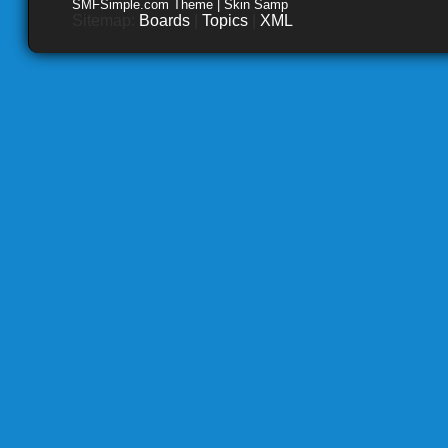
SMFSimple.com Theme | Skin Samp
Sitemap:
Boards
|
Topics
|
XML