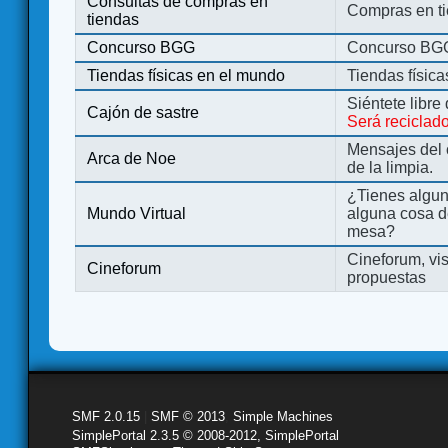
Consultas de compras en
Compras en ti
tiendas
Concurso BGG
Concurso BG
Tiendas físicas en el mundo
Tiendas físic
Siéntete libre
Cajón de sastre
Será reciclad
Mensajes del 
Arca de Noe
de la limpia.
¿Tienes algu
Mundo Virtual
alguna cosa d
mesa?
Cineforum, vis
Cineforum
propuestas
SMF 2.0.15
|
SMF © 2013
,
Simple Machines
SimplePortal 2.3.5 © 2008-2012, SimplePortal