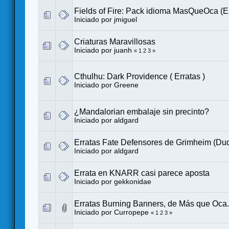
Fields of Fire: Pack idioma MasQueOca (Er
Iniciado por
jmiguel
Criaturas Maravillosas
Iniciado por
juanh
«
1
2
3
»
Cthulhu: Dark Providence ( Erratas )
Iniciado por
Greene
¿Mandalorian embalaje sin precinto?
Iniciado por
aldgard
Erratas Fate Defensores de Grimheim (Du
Iniciado por
aldgard
Errata en KNARR casi parece aposta
Iniciado por
gekkonidae
Erratas Burning Banners, de Más que Oca.
Iniciado por
Curropepe
«
1
2
3
»