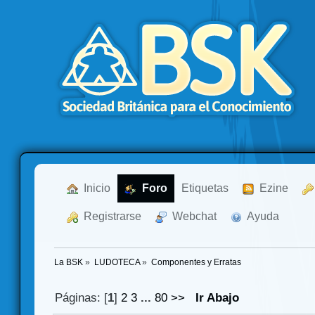
  Inicio
  Foro
Etiquetas
  Ezine
  Registrarse
  Webchat
  Ayuda
La BSK
»
LUDOTECA
»
Componentes y Erratas
Páginas: [
1
]
2
3
...
80
>>
Ir Abajo