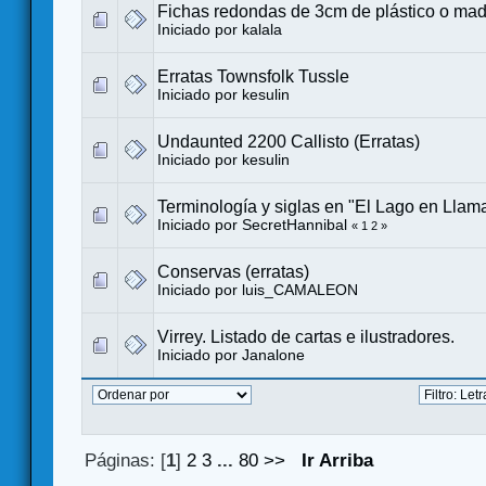
Fichas redondas de 3cm de plástico o mad
Iniciado por
kalala
Erratas Townsfolk Tussle
Iniciado por
kesulin
Undaunted 2200 Callisto (Erratas)
Iniciado por
kesulin
Terminología y siglas en "El Lago en Llama
Iniciado por
SecretHannibal
«
1
2
»
Conservas (erratas)
Iniciado por
luis_CAMALEON
Virrey. Listado de cartas e ilustradores.
Iniciado por
Janalone
Páginas: [
1
]
2
3
...
80
>>
Ir Arriba