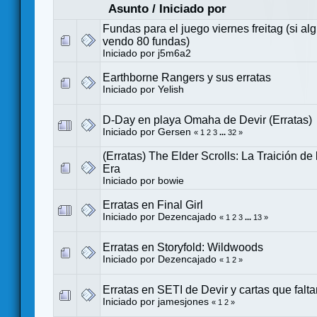
Asunto
/
Iniciado por
Fundas para el juego viernes freitag (si al
vendo 80 fundas)
Iniciado por
j5m6a2
Earthborne Rangers y sus erratas
Iniciado por
Yelish
D-Day en playa Omaha de Devir (Erratas)
Iniciado por
Gersen
«
1
2
3
...
32
»
(Erratas) The Elder Scrolls: La Traición d
Era
Iniciado por
bowie
Erratas en Final Girl
Iniciado por
Dezencajado
«
1
2
3
...
13
»
Erratas en Storyfold: Wildwoods
Iniciado por
Dezencajado
«
1
2
»
Erratas en SETI de Devir y cartas que falta
Iniciado por
jamesjones
«
1
2
»