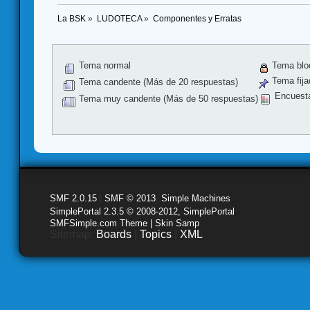
La BSK
»
LUDOTECA
»
Componentes y Erratas
Tema normal
Tema blo
Tema fija
Tema candente (Más de 20 respuestas)
Encuest
Tema muy candente (Más de 50 respuestas)
SMF 2.0.15
|
SMF © 2013
,
Simple Machines
SimplePortal 2.3.5 © 2008-2012, SimplePortal
SMFSimple.com Theme | Skin Samp
Sitemap:
Boards
|
Topics
|
XML