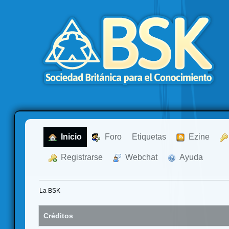
  Inicio
  Foro
Etiquetas
  Ezine
  Registrarse
  Webchat
  Ayuda
La BSK
Créditos