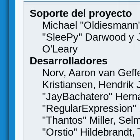
Soporte del proyecto
Michael "Oldiesmann
"SleePy" Darwood y J
O'Leary
Desarrolladores
Norv, Aaron van Geffe
Kristiansen, Hendrik
"JayBachatero" Hern
"RegularExpression"
"Thantos" Miller, Se
"Orstio" Hildebrandt,