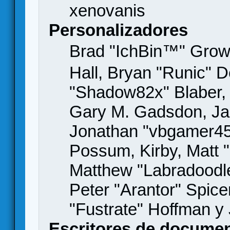
xenovanis
Personalizadores
Brad "IchBin™" Gro
Hall, Bryan "Runic" D
"Shadow82x" Blaber, 
Gary M. Gadsdon, Jas
Jonathan "vbgamer45" 
Possum, Kirby, Matt
Matthew "Labradoodle
Peter "Arantor" Spice
"Fustrate" Hoffman y
Escritores de docume