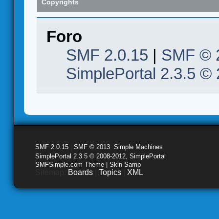
Copyrights
Foro
SMF 2.0.15
|
SMF © 
SimplePortal 2.3.5 ©
SMF 2.0.15
|
SMF © 2013
,
Simple Machines
SimplePortal 2.3.5 © 2008-2012, SimplePortal
SMFSimple.com Theme | Skin Samp
Sitemap:
Boards
|
Topics
|
XML