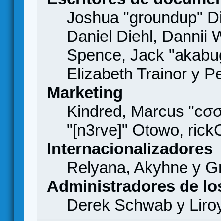
Joshua "groundup" Di
Daniel Diehl, Dannii 
Spence, Jack "akabu
Elizabeth Trainor y 
Marketing
Kindred, Marcus "cσσ
"[n3rve]" Otowo, rick
Internacionalizadores
Relyana, Akyhne y G
Administradores de lo
Derek Schwab y Liro