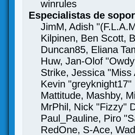
winrules
Especialistas de sopor
JimM, Adish "(F.L.A.M
Kilpinen, Ben Scott,
Duncan85, Eliana Tame
Huw, Jan-Olof "Owdy"
Strike, Jessica "Mis
Kevin "greyknight17" H
Mattitude, Mashby, Mic
MrPhil, Nick "Fizzy" 
Paul_Pauline, Piro "S
RedOne, S-Ace, Wad