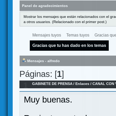
Panel de agradecimientos
Mostrar los mensajes que están relacionados con el gra
a otros usuarios. (Relacionado con el primer post.)
Mensajes tuyos
Temas tuyos
Gracias que
Gracias que tu has dado en los temas
Mensajes - alfredo
Páginas: [
1
]
1
GABINETE DE PRENSA
/
Enlaces
/
CANAL CON V
JUEGOS DE MESA
Muy buenas.