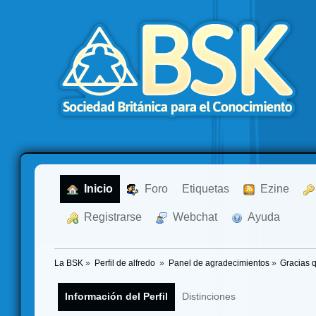
  Inicio
  Foro
Etiquetas
  Ezine
  Registrarse
  Webchat
  Ayuda
La BSK
»
Perfil de alfredo 
»
Panel de agradecimientos
»
Gracias 
Información del Perfil
Distinciones