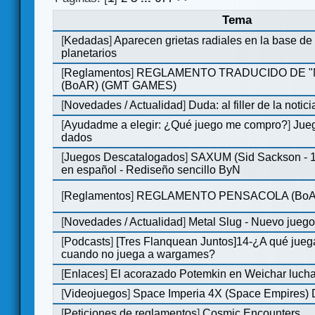
Tema
[
Kedadas
]
Aparecen grietas radiales en la base de
planetarios
[
Reglamentos
]
REGLAMENTO TRADUCIDO DE 
(BoAR) (GMT GAMES)
[
Novedades / Actualidad
]
Duda: al filler de la notici
[
Ayudadme a elegir: ¿Qué juego me compro?
]
Jueg
dados
[
Juegos Descatalogados
]
SAXUM (Sid Sackson - 
en español - Rediseño sencillo ByN
[
Reglamentos
]
REGLAMENTO PENSACOLA (BoA
[
Novedades / Actualidad
]
Metal Slug - Nuevo jueg
[
Podcasts
]
[Tres Flanquean Juntos]14-¿A qué jue
cuando no juega a wargames?
[
Enlaces
]
El acorazado Potemkin en Weichar lucha
[
Videojuegos
]
Space Imperia 4X (Space Empires) D
[
Peticiones de reglamentos
]
Cosmic Encounters