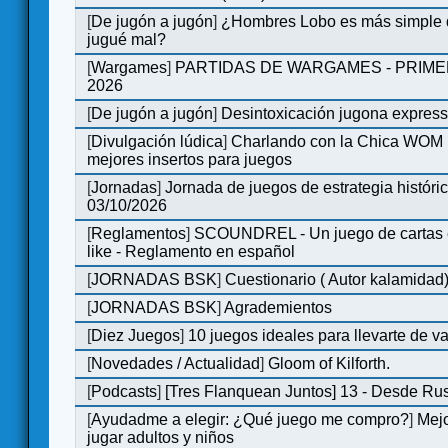
[
De jugón a jugón
]
¿Hombres Lobo es más simple q
jugué mal?
[
Wargames
]
PARTIDAS DE WARGAMES - PRIM
2026
[
De jugón a jugón
]
Desintoxicación jugona expres
[
Divulgación lúdica
]
Charlando con la Chica WOM | 
mejores insertos para juegos
[
Jornadas
]
Jornada de juegos de estrategia históri
03/10/2026
[
Reglamentos
]
SCOUNDREL - Un juego de cartas en
like - Reglamento en español
[
JORNADAS BSK
]
Cuestionario ( Autor kalamidad
[
JORNADAS BSK
]
Agrademientos
[
Diez Juegos
]
10 juegos ideales para llevarte de 
[
Novedades / Actualidad
]
Gloom of Kilforth.
[
Podcasts
]
[Tres Flanquean Juntos] 13 - Desde Ru
[
Ayudadme a elegir: ¿Qué juego me compro?
]
Mejo
jugar adultos y niños