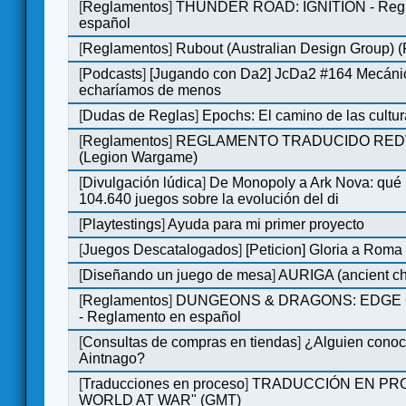
[
Reglamentos
]
THUNDER ROAD: IGNITION - Regl
español
[
Reglamentos
]
Rubout (Australian Design Group) 
[
Podcasts
]
[Jugando con Da2] JcDa2 #164 Mecáni
echaríamos de menos
[
Dudas de Reglas
]
Epochs: El camino de las cultu
[
Reglamentos
]
REGLAMENTO TRADUCIDO RED
(Legion Wargame)
[
Divulgación lúdica
]
De Monopoly a Ark Nova: qué
104.640 juegos sobre la evolución del di
[
Playtestings
]
Ayuda para mi primer proyecto
[
Juegos Descatalogados
]
[Peticion] Gloria a Roma
[
Diseñando un juego de mesa
]
AURIGA (ancient cha
[
Reglamentos
]
DUNGEONS & DRAGONS: EDGE 
- Reglamento en español
[
Consultas de compras en tiendas
]
¿Alguien conoce
Aintnago?
[
Traducciones en proceso
]
TRADUCCIÓN EN PRO
WORLD AT WAR" (GMT)