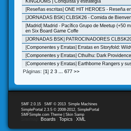
KINGDOMS | Conquista y estrategia
[
Reseñas escritas
]
ONE HIT HEROES - Reseña en 
[
JORNADAS BSK
]
CLBSK26 - Comida de Bienve
[
Madrid
]
Madrid - Pacífico Grupo de Meetup (+50 
en Six Board Game Coffe
[
JORNADAS BSK
]
PATROCINADORES CLBSK2
[
Componentes y Erratas
]
Erratas en Storyfold: Wi
[
Componentes y Erratas
]
Cthulhu: Dark Providence 
[
Componentes y Erratas
]
Earthborne Rangers y sus
Páginas: [
1
]
2
3
...
677
>>
SMF 2.0.15
|
SMF © 2013
,
Simple Machines
SimplePortal 2.3.5 © 2008-2012, SimplePortal
SMFSimple.com Theme | Skin Samp
Sitemap:
Boards
|
Topics
|
XML