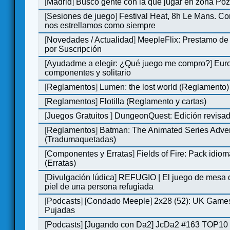
[
Madrid
]
Busco gente con la que jugar en zona Po
[
Sesiones de juego
]
Festival Heat, 8h Le Mans. C
nos estrellamos como siempre
[
Novedades / Actualidad
]
MeepleFlix: Prestamo de
por Suscripción
[
Ayudadme a elegir: ¿Qué juego me compro?
]
Eur
componentes y solitario
[
Reglamentos
]
Lumen: the lost world (Reglamento)
[
Reglamentos
]
Flotilla (Reglamento y cartas)
[
Juegos Gratuitos
]
DungeonQuest: Edición revisad
[
Reglamentos
]
Batman: The Animated Series Adve
(Tradumaquetadas)
[
Componentes y Erratas
]
Fields of Fire: Pack id
(Erratas)
[
Divulgación lúdica
]
REFUGIO | El juego de mesa q
piel de una persona refugiada
[
Podcasts
]
[Condado Meeple] 2x28 (52): UK Games
Pujadas
[
Podcasts
]
[Jugando con Da2] JcDa2 #163 TOP10 