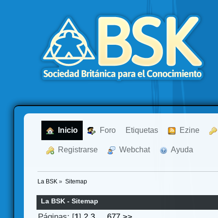
  Inicio
  Foro
Etiquetas
  Ezine
  Registrarse
  Webchat
  Ayuda
La BSK
»
Sitemap
La BSK - Sitemap
Páginas: [
1
]
2
3
...
677
>>