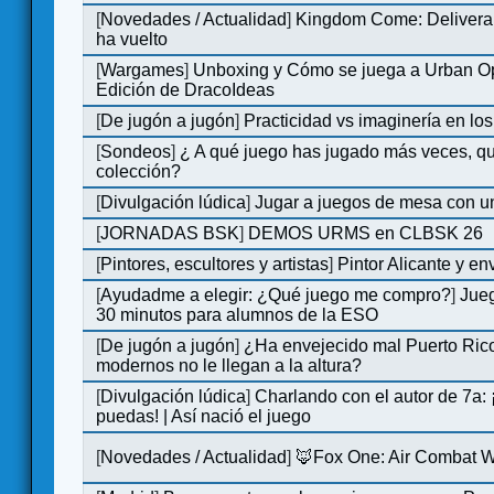
[
Novedades / Actualidad
]
Kingdom Come: Deliveran
ha vuelto
[
Wargames
]
Unboxing y Cómo se juega a Urban Op
Edición de DracoIdeas
[
De jugón a jugón
]
Practicidad vs imaginería en lo
[
Sondeos
]
¿ A qué juego has jugado más veces, qu
colección?
[
Divulgación lúdica
]
Jugar a juegos de mesa con u
[
JORNADAS BSK
]
DEMOS URMS en CLBSK 26
[
Pintores, escultores y artistas
]
Pintor Alicante y en
[
Ayudadme a elegir: ¿Qué juego me compro?
]
Jue
30 minutos para alumnos de la ESO
[
De jugón a jugón
]
¿Ha envejecido mal Puerto Rico
modernos no le llegan a la altura?
[
Divulgación lúdica
]
Charlando con el autor de 7a:
puedas! | Así nació el juego
[
Novedades / Actualidad
]
🦊Fox One: Air Combat 