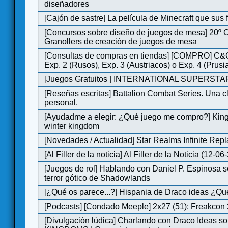
diseñadores
[
Cajón de sastre
]
La película de Minecraft que sus 
[
Concursos sobre diseño de juegos de mesa
]
20º 
Granollers de creación de juegos de mesa
[
Consultas de compras en tiendas
]
[COMPRO] C&C
Exp. 2 (Rusos), Exp. 3 (Austriacos) o Exp. 4 (Prusi
[
Juegos Gratuitos
]
INTERNATIONAL SUPERSTAR
[
Reseñas escritas
]
Battalion Combat Series. Una cl
personal.
[
Ayudadme a elegir: ¿Qué juego me compro?
]
King
winter kingdom
[
Novedades / Actualidad
]
Star Realms Infinite Repl
[
Al Filler de la noticia
]
Al Filler de la Noticia (12-06
[
Juegos de rol
]
Hablando con Daniel P. Espinosa s
terror gótico de Shadowlands
[
¿Qué os parece...?
]
Hispania de Draco ideas ¿Qu
[
Podcasts
]
[Condado Meeple] 2x27 (51): Freakcon
[
Divulgación lúdica
]
Charlando con Draco Ideas s