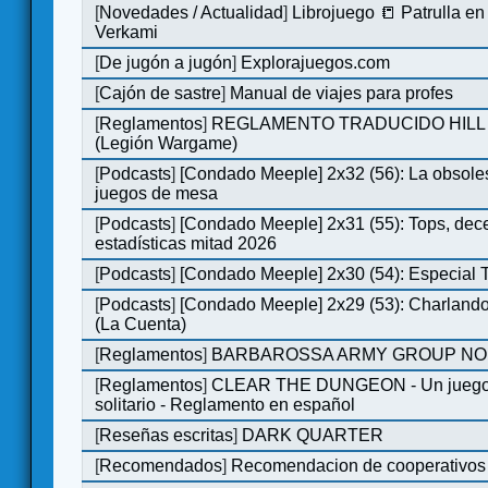
[
Novedades / Actualidad
]
Librojuego 📒 Patrulla en
Verkami
[
De jugón a jugón
]
Explorajuegos.com
[
Cajón de sastre
]
Manual de viajes para profes
[
Reglamentos
]
REGLAMENTO TRADUCIDO HILL
(Legión Wargame)
[
Podcasts
]
[Condado Meeple] 2x32 (56): La obsole
juegos de mesa
[
Podcasts
]
[Condado Meeple] 2x31 (55): Tops, dec
estadísticas mitad 2026
[
Podcasts
]
[Condado Meeple] 2x30 (54): Especial
[
Podcasts
]
[Condado Meeple] 2x29 (53): Charlando
(La Cuenta)
[
Reglamentos
]
BARBAROSSA ARMY GROUP NO
[
Reglamentos
]
CLEAR THE DUNGEON - Un juego 
solitario - Reglamento en español
[
Reseñas escritas
]
DARK QUARTER
[
Recomendados
]
Recomendacion de cooperativos 