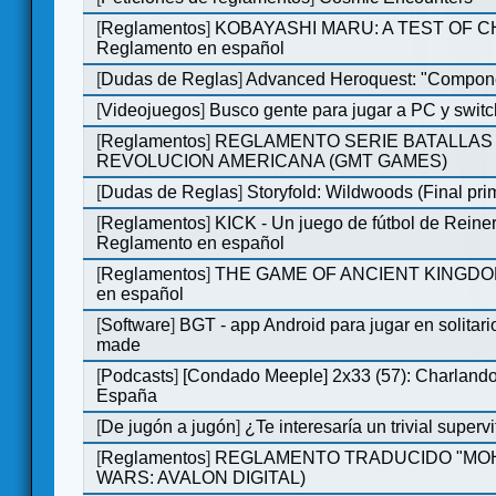
[
Reglamentos
]
KOBAYASHI MARU: A TEST OF 
Reglamento en español
[
Dudas de Reglas
]
Advanced Heroquest: "Compone
[
Videojuegos
]
Busco gente para jugar a PC y switc
[
Reglamentos
]
REGLAMENTO SERIE BATALLAS 
REVOLUCION AMERICANA (GMT GAMES)
[
Dudas de Reglas
]
Storyfold: Wildwoods (Final prim
[
Reglamentos
]
KICK - Un juego de fútbol de Reiner
Reglamento en español
[
Reglamentos
]
THE GAME OF ANCIENT KINGDOM
en español
[
Software
]
BGT - app Android para jugar en solitari
made
[
Podcasts
]
[Condado Meeple] 2x33 (57): Charlan
España
[
De jugón a jugón
]
¿Te interesaría un trivial super
[
Reglamentos
]
REGLAMENTO TRADUCIDO "MOH
WARS: AVALON DIGITAL)