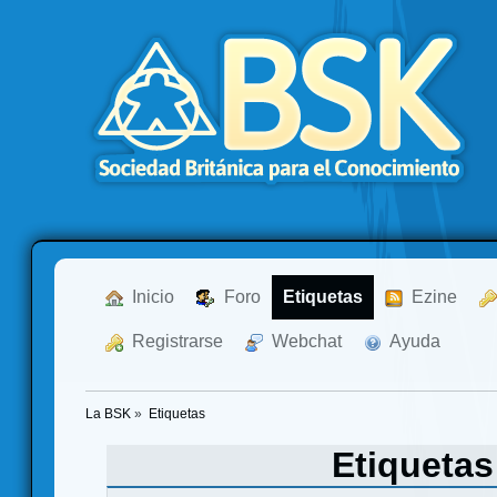
  Inicio
  Foro
Etiquetas
  Ezine
  Registrarse
  Webchat
  Ayuda
La BSK
»
Etiquetas
Etiqueta