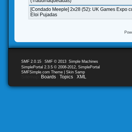
(Tradumaquetadas)
[Condado Meeple] 2x28 (52): UK Games Expo c
Eloi Pujadas
Pow
SMF 2.0.15
|
SMF © 2013
,
Simple Machines
SimplePortal 2.3.5 © 2008-2012, SimplePortal
SMFSimple.com Theme | Skin Samp
Sitemap:
Boards
|
Topics
|
XML