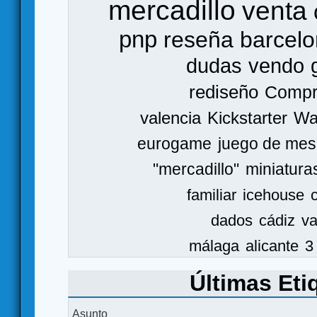
mercadillo
venta
pnp
reseña
barcel
dudas
vendo
rediseño
Comp
valencia
Kickstarter
Wa
eurogame
juego de mes
"mercadillo"
miniatura
familiar
icehouse
dados
cádiz
va
málaga
alicante
3
Últimas Eti
Asunto