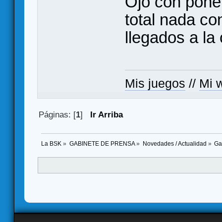
Ojo con poner
total nada co
llegados a l
Mis juegos
//
Mi w
Páginas: [
1
]
Ir Arriba
La BSK
»
GABINETE DE PRENSA
»
Novedades / Actualidad
»
Ga