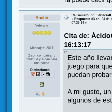
Re:Gamefound: Statecraft
Anshir
«
Respuesta #3 en:
24 de M
07:36:14 »
Veterano
Cita de: Ácido
16:13:17
Mensajes: 2021
2 son compañía, 3
Este año llev
multitud y 4 dan para
una pocha
juego para qu
Distinciones
puedan probar
A mi gusto, u
algunos de est