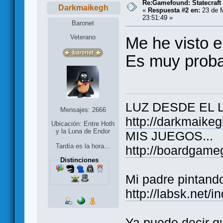
Re:Gamefound: Statecraft
Darkmaikegh
«
Respuesta #2 en:
23 de M
23:51:49 »
Baronet
Veterano
Me he visto e
Es muy proba
LUZ DESDE EL 
Mensajes: 2666
http://darkmaike
Ubicación: Entre Hoth
y la Luna de Endor
MIS JUEGOS...
Tardía es la hora...
http://boardgame
Distinciones
Mi padre pintand
http://labsk.net/
Ya puede decir q