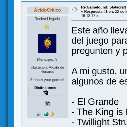
Re:Gamefound: Statecraft
ÁcidoCrítico
«
Respuesta #1 en:
22 de M
16:13:17 »
Recien Llegado
Este año lle
del juego pa
pregunten y 
Mensajes: 9
Ubicación: Alcalá de
A mi gusto, 
Henares
algunos de es
Smooth your games!
Distinciones
- El Grande
- The King is
- Twillight St