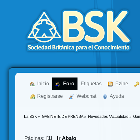
  Inicio
  Foro
Etiquetas
  Ezine
  Registrarse
  Webchat
  Ayuda
La BSK
»
GABINETE DE PRENSA
»
Novedades / Actualidad
»
Gam
Páginas: [
1
]
Ir Abajo