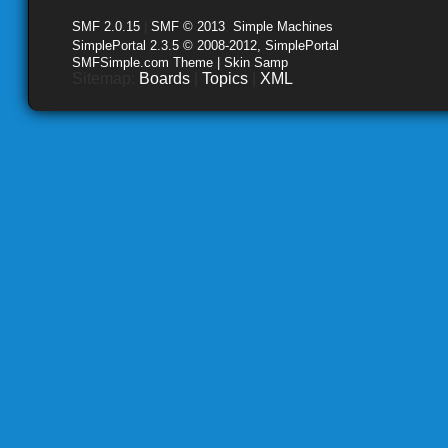
SMF 2.0.15
|
SMF © 2013
,
Simple Machines
SimplePortal 2.3.5 © 2008-2012, SimplePortal
SMFSimple.com Theme | Skin Samp
Sitemap:
Boards
|
Topics
|
XML