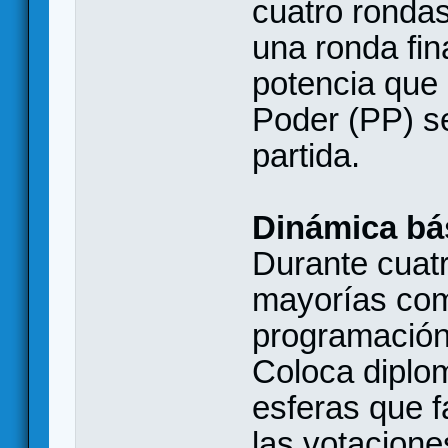
cuatro rondas
una ronda fina
potencia que
Poder (PP) s
partida.
Dinámica bás
Durante cuatr
mayorías com
programación
Coloca diplom
esferas que f
las votacione