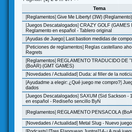
Tema
[
Reglamentos
]
Give Me Liberty! (3W) (Reglamento
[
Juegos Descatalogados
]
CRAZY GOLF (GAMES Ma
Reglamento en español - Tablero original
[
Ayudas de Juego
]
Last bastion medidas de comp
[
Peticiones de reglamentos
]
Reglas castellano aho
Regrets
[
Reglamentos
]
REGLAMENTO TRADUCIDO DE 
(BoAR) (GMT GAMES)
[
Novedades / Actualidad
]
Duda: al filler de la notici
[
Ayudadme a elegir: ¿Qué juego me compro?
]
Jueg
dados
[
Juegos Descatalogados
]
SAXUM (Sid Sackson - 
en español - Rediseño sencillo ByN
[
Reglamentos
]
REGLAMENTO PENSACOLA (BoA
[
Novedades / Actualidad
]
Metal Slug - Nuevo jueg
[
Podcasts
]
[Tres Flanquean Juntos]14-¿A qué jue