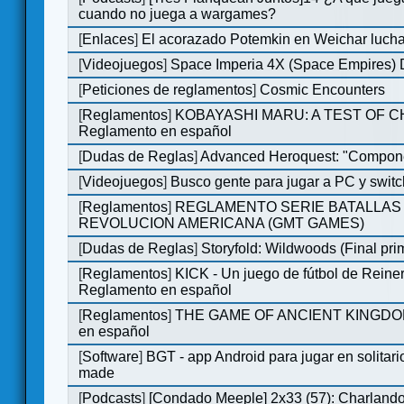
cuando no juega a wargames?
[
Enlaces
]
El acorazado Potemkin en Weichar lucha
[
Videojuegos
]
Space Imperia 4X (Space Empires) D
[
Peticiones de reglamentos
]
Cosmic Encounters
[
Reglamentos
]
KOBAYASHI MARU: A TEST OF 
Reglamento en español
[
Dudas de Reglas
]
Advanced Heroquest: "Compone
[
Videojuegos
]
Busco gente para jugar a PC y switc
[
Reglamentos
]
REGLAMENTO SERIE BATALLAS 
REVOLUCION AMERICANA (GMT GAMES)
[
Dudas de Reglas
]
Storyfold: Wildwoods (Final prim
[
Reglamentos
]
KICK - Un juego de fútbol de Reiner
Reglamento en español
[
Reglamentos
]
THE GAME OF ANCIENT KINGDOM
en español
[
Software
]
BGT - app Android para jugar en solitari
made
[
Podcasts
]
[Condado Meeple] 2x33 (57): Charlan