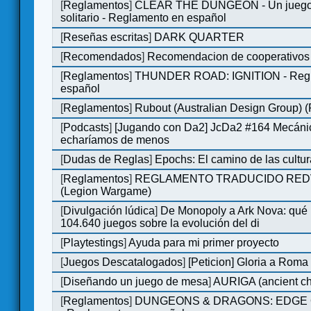
[
Reglamentos
]
CLEAR THE DUNGEON - Un juego 
solitario - Reglamento en español
[
Reseñas escritas
]
DARK QUARTER
[
Recomendados
]
Recomendacion de cooperativos 
[
Reglamentos
]
THUNDER ROAD: IGNITION - Regl
español
[
Reglamentos
]
Rubout (Australian Design Group) 
[
Podcasts
]
[Jugando con Da2] JcDa2 #164 Mecáni
echaríamos de menos
[
Dudas de Reglas
]
Epochs: El camino de las cultu
[
Reglamentos
]
REGLAMENTO TRADUCIDO RED
(Legion Wargame)
[
Divulgación lúdica
]
De Monopoly a Ark Nova: qué
104.640 juegos sobre la evolución del di
[
Playtestings
]
Ayuda para mi primer proyecto
[
Juegos Descatalogados
]
[Peticion] Gloria a Roma
[
Diseñando un juego de mesa
]
AURIGA (ancient cha
[
Reglamentos
]
DUNGEONS & DRAGONS: EDGE 