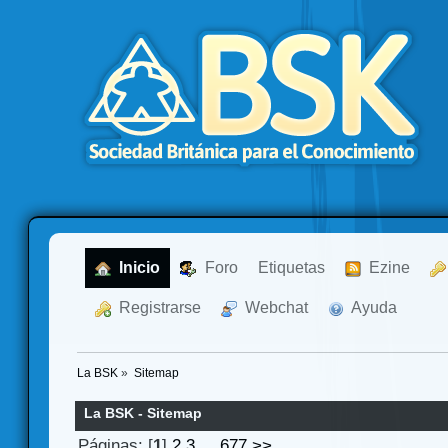
  Inicio
  Foro
Etiquetas
  Ezine
  Registrarse
  Webchat
  Ayuda
La BSK
»
Sitemap
La BSK - Sitemap
Páginas: [
1
]
2
3
...
677
>>