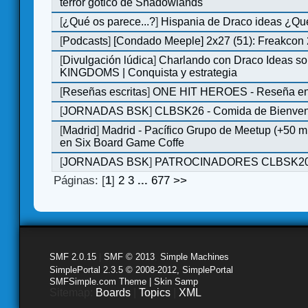
terror gótico de Shadowlands
[
¿Qué os parece...?
]
Hispania de Draco ideas ¿Qu
[
Podcasts
]
[Condado Meeple] 2x27 (51): Freakcon
[
Divulgación lúdica
]
Charlando con Draco Ideas s
KINGDOMS | Conquista y estrategia
[
Reseñas escritas
]
ONE HIT HEROES - Reseña en 
[
JORNADAS BSK
]
CLBSK26 - Comida de Bienve
[
Madrid
]
Madrid - Pacífico Grupo de Meetup (+50 
en Six Board Game Coffe
[
JORNADAS BSK
]
PATROCINADORES CLBSK2
Páginas: [
1
]
2
3
...
677
>>
SMF 2.0.15
|
SMF © 2013
,
Simple Machines
SimplePortal 2.3.5 © 2008-2012, SimplePortal
SMFSimple.com Theme | Skin Samp
Sitemap:
Boards
|
Topics
|
XML