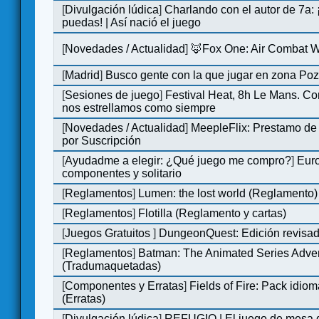
[
Divulgación lúdica
]
Charlando con el autor de 7a:
puedas! | Así nació el juego
[
Novedades / Actualidad
]
🦊Fox One: Air Combat 
[
Madrid
]
Busco gente con la que jugar en zona Po
[
Sesiones de juego
]
Festival Heat, 8h Le Mans. C
nos estrellamos como siempre
[
Novedades / Actualidad
]
MeepleFlix: Prestamo de
por Suscripción
[
Ayudadme a elegir: ¿Qué juego me compro?
]
Eur
componentes y solitario
[
Reglamentos
]
Lumen: the lost world (Reglamento)
[
Reglamentos
]
Flotilla (Reglamento y cartas)
[
Juegos Gratuitos
]
DungeonQuest: Edición revisad
[
Reglamentos
]
Batman: The Animated Series Adve
(Tradumaquetadas)
[
Componentes y Erratas
]
Fields of Fire: Pack id
(Erratas)
[
Divulgación lúdica
]
REFUGIO | El juego de mesa q