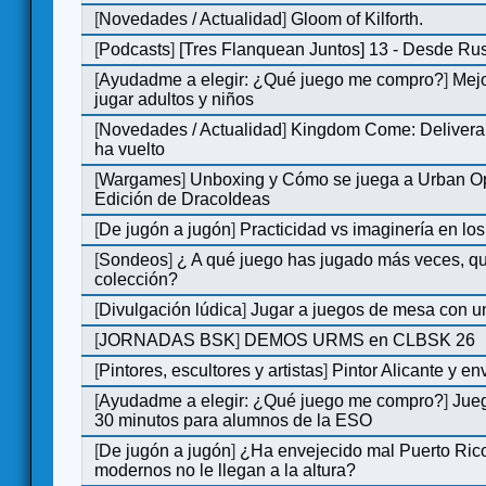
[
Novedades / Actualidad
]
Gloom of Kilforth.
[
Podcasts
]
[Tres Flanquean Juntos] 13 - Desde Ru
[
Ayudadme a elegir: ¿Qué juego me compro?
]
Mejo
jugar adultos y niños
[
Novedades / Actualidad
]
Kingdom Come: Deliveran
ha vuelto
[
Wargames
]
Unboxing y Cómo se juega a Urban Op
Edición de DracoIdeas
[
De jugón a jugón
]
Practicidad vs imaginería en lo
[
Sondeos
]
¿ A qué juego has jugado más veces, qu
colección?
[
Divulgación lúdica
]
Jugar a juegos de mesa con u
[
JORNADAS BSK
]
DEMOS URMS en CLBSK 26
[
Pintores, escultores y artistas
]
Pintor Alicante y en
[
Ayudadme a elegir: ¿Qué juego me compro?
]
Jue
30 minutos para alumnos de la ESO
[
De jugón a jugón
]
¿Ha envejecido mal Puerto Rico
modernos no le llegan a la altura?