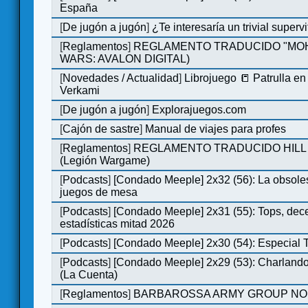
España
[
De jugón a jugón
]
¿Te interesaría un trivial super
[
Reglamentos
]
REGLAMENTO TRADUCIDO "MOH
WARS: AVALON DIGITAL)
[
Novedades / Actualidad
]
Librojuego 📒 Patrulla en
Verkami
[
De jugón a jugón
]
Explorajuegos.com
[
Cajón de sastre
]
Manual de viajes para profes
[
Reglamentos
]
REGLAMENTO TRADUCIDO HILL
(Legión Wargame)
[
Podcasts
]
[Condado Meeple] 2x32 (56): La obsole
juegos de mesa
[
Podcasts
]
[Condado Meeple] 2x31 (55): Tops, dec
estadísticas mitad 2026
[
Podcasts
]
[Condado Meeple] 2x30 (54): Especial
[
Podcasts
]
[Condado Meeple] 2x29 (53): Charlando
(La Cuenta)
[
Reglamentos
]
BARBAROSSA ARMY GROUP NO