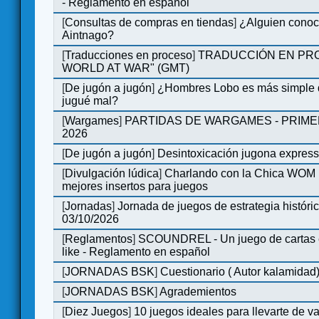
- Reglamento en español
[
Consultas de compras en tiendas
]
¿Alguien conoce
Aintnago?
[
Traducciones en proceso
]
TRADUCCIÓN EN PRO
WORLD AT WAR" (GMT)
[
De jugón a jugón
]
¿Hombres Lobo es más simple q
jugué mal?
[
Wargames
]
PARTIDAS DE WARGAMES - PRIM
2026
[
De jugón a jugón
]
Desintoxicación jugona expres
[
Divulgación lúdica
]
Charlando con la Chica WOM | 
mejores insertos para juegos
[
Jornadas
]
Jornada de juegos de estrategia históri
03/10/2026
[
Reglamentos
]
SCOUNDREL - Un juego de cartas en
like - Reglamento en español
[
JORNADAS BSK
]
Cuestionario ( Autor kalamidad
[
JORNADAS BSK
]
Agrademientos
[
Diez Juegos
]
10 juegos ideales para llevarte de 