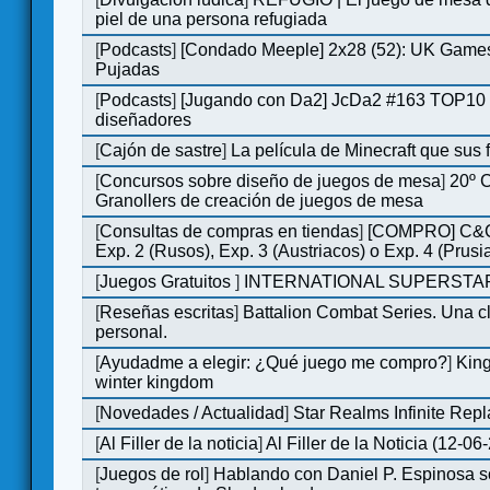
piel de una persona refugiada
[
Podcasts
]
[Condado Meeple] 2x28 (52): UK Games
Pujadas
[
Podcasts
]
[Jugando con Da2] JcDa2 #163 TOP10 
diseñadores
[
Cajón de sastre
]
La película de Minecraft que sus 
[
Concursos sobre diseño de juegos de mesa
]
20º 
Granollers de creación de juegos de mesa
[
Consultas de compras en tiendas
]
[COMPRO] C&C
Exp. 2 (Rusos), Exp. 3 (Austriacos) o Exp. 4 (Prusi
[
Juegos Gratuitos
]
INTERNATIONAL SUPERSTAR
[
Reseñas escritas
]
Battalion Combat Series. Una cl
personal.
[
Ayudadme a elegir: ¿Qué juego me compro?
]
King
winter kingdom
[
Novedades / Actualidad
]
Star Realms Infinite Repl
[
Al Filler de la noticia
]
Al Filler de la Noticia (12-06
[
Juegos de rol
]
Hablando con Daniel P. Espinosa s